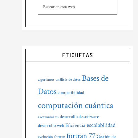
Buscar
principal
en
esta
web
ETIQUETAS
Bases de
algoritmos
análisis de datos
Datos
compatibilidad
computación cuántica
desarrollo de software
Comunidad
css
escalabilidad
Eficiencia
desarrollo web
fortran 77
Gestión de
evolución
fortran