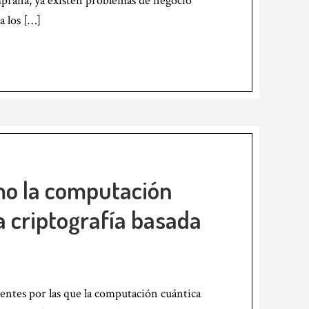
prana, ya existen problemas de negocio
a los […]
mo la computación
 criptografía basada
tentes por las que la computación cuántica