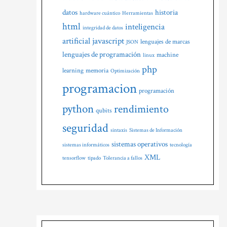
datos
historia
hardware cuántico
Herramientas
html
inteligencia
integridad de datos
artificial
javascript
lenguajes de marcas
JSON
lenguajes de programación
machine
linux
php
learning
memoria
Optimización
programacion
programación
python
rendimiento
qubits
seguridad
sintaxis
Sistemas de Información
sistemas operativos
sistemas informáticos
tecnología
XML
tensorflow
tipado
Tolerancia a fallos