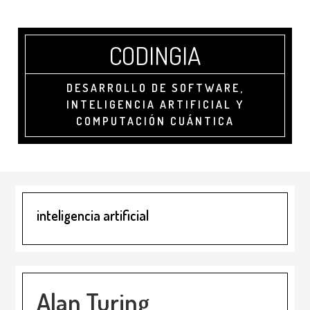
Saltar
Saltar
al
a
contenido
la
CODINGIA
principal
barra
lateral
principal
DESARROLLO DE SOFTWARE,
INTELIGENCIA ARTIFICIAL Y
COMPUTACIÓN CUÁNTICA
inteligencia artificial
Alan Turing