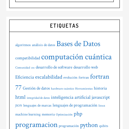
principal
esta
web
ETIQUETAS
Bases de Datos
algoritmos
análisis de datos
computación cuántica
compatibilidad
desarrollo de software
desarrollo web
Comunidad
css
fortran
escalabilidad
Eficiencia
evolución
fortran
77
Gestión de datos
historia
hardware cuántico
Herramientas
html
inteligencia artificial
javascript
integridad de datos
lenguajes de programación
lenguajes de marcas
JSON
linux
php
machine learning
memoria
Optimización
programacion
python
programación
qubits