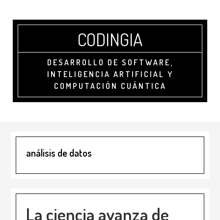
Saltar
Saltar
al
a
contenido
la
CODINGIA
principal
barra
lateral
principal
DESARROLLO DE SOFTWARE,
INTELIGENCIA ARTIFICIAL Y
COMPUTACIÓN CUÁNTICA
análisis de datos
La ciencia avanza de