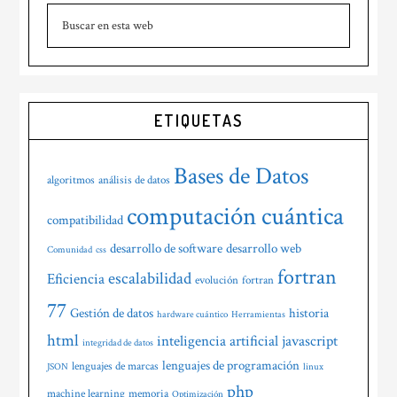
Buscar
lateral
en
principal
esta
web
ETIQUETAS
Bases de Datos
algoritmos
análisis de datos
computación cuántica
compatibilidad
desarrollo de software
desarrollo web
Comunidad
css
fortran
escalabilidad
Eficiencia
evolución
fortran
77
Gestión de datos
historia
hardware cuántico
Herramientas
html
inteligencia artificial
javascript
integridad de datos
lenguajes de programación
lenguajes de marcas
JSON
linux
php
machine learning
memoria
Optimización