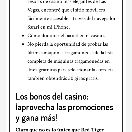
resorts de casino más elegantes de Las
Vegas, encontré que el sitio móvil era
fácilmente accesible a través del navegador
Safari en mi iPhone.
Cómo dominar el bacará en el casino.
No pierda la oportunidad de probar las
últimas máquinas tragamonedas de la lista
completa de máquinas tragamonedas en
línea gratuitas para seleccionar la correcta,
también obtendrás 50 giros gratis.
Los bonos del casino:
¡aprovecha las promociones
y gana más!
Claro que no es lo único que Red Tiger