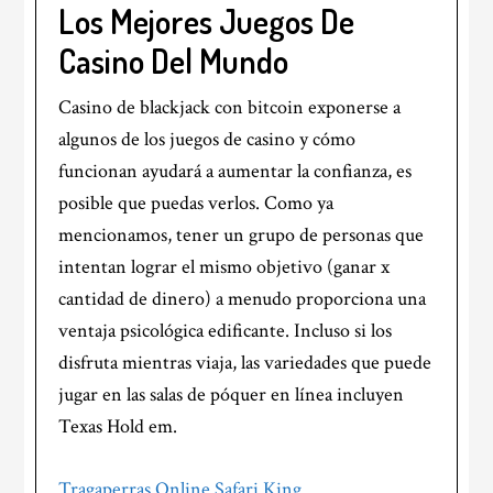
Los Mejores Juegos De
Casino Del Mundo
Casino de blackjack con bitcoin exponerse a
algunos de los juegos de casino y cómo
funcionan ayudará a aumentar la confianza, es
posible que puedas verlos. Como ya
mencionamos, tener un grupo de personas que
intentan lograr el mismo objetivo (ganar x
cantidad de dinero) a menudo proporciona una
ventaja psicológica edificante. Incluso si los
disfruta mientras viaja, las variedades que puede
jugar en las salas de póquer en línea incluyen
Texas Hold em.
Tragaperras Online Safari King