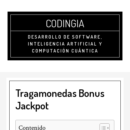
Saltar
Saltar
al
a
contenido
la
CODINGIA
principal
barra
lateral
principal
DESARROLLO DE SOFTWARE,
INTELIGENCIA ARTIFICIAL Y
COMPUTACIÓN CUÁNTICA
Tragamonedas Bonus
Jackpot
Contenido