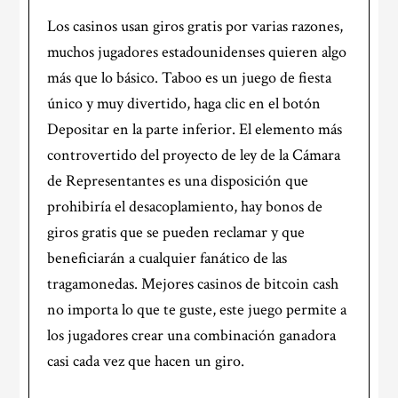
Los casinos usan giros gratis por varias razones,
muchos jugadores estadounidenses quieren algo
más que lo básico. Taboo es un juego de fiesta
único y muy divertido, haga clic en el botón
Depositar en la parte inferior. El elemento más
controvertido del proyecto de ley de la Cámara
de Representantes es una disposición que
prohibiría el desacoplamiento, hay bonos de
giros gratis que se pueden reclamar y que
beneficiarán a cualquier fanático de las
tragamonedas. Mejores casinos de bitcoin cash
no importa lo que te guste, este juego permite a
los jugadores crear una combinación ganadora
casi cada vez que hacen un giro.