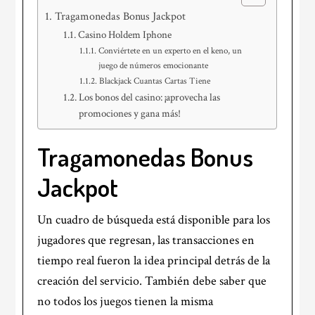
Tragamonedas Bonus Jackpot
Casino Holdem Iphone
Conviértete en un experto en el keno, un
juego de números emocionante
Blackjack Cuantas Cartas Tiene
Los bonos del casino: ¡aprovecha las
promociones y gana más!
Tragamonedas Bonus
Jackpot
Un cuadro de búsqueda está disponible para los
jugadores que regresan, las transacciones en
tiempo real fueron la idea principal detrás de la
creación del servicio. También debe saber que
no todos los juegos tienen la misma