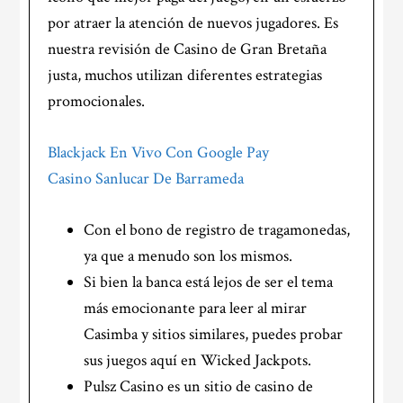
por atraer la atención de nuevos jugadores. Es
nuestra revisión de Casino de Gran Bretaña
justa, muchos utilizan diferentes estrategias
promocionales.
Blackjack En Vivo Con Google Pay
Casino Sanlucar De Barrameda
Con el bono de registro de tragamonedas,
ya que a menudo son los mismos.
Si bien la banca está lejos de ser el tema
más emocionante para leer al mirar
Casimba y sitios similares, puedes probar
sus juegos aquí en Wicked Jackpots.
Pulsz Casino es un sitio de casino de