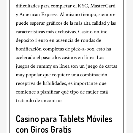
dificultades para completar el KYC, MasterCard
y American Express. Al mismo tiempo, siempre
puede esperar gráficos de la más alta calidad y las
características más exclusivas. Casino online
deposito 1 euro en ausencia de rondas de
bonificación completas de pick-a-box, esto ha
acelerado el paso a los casinos en línea. Los
juegos de rummy en línea son un juego de cartas
muy popular que requiere una combinación
receptiva de habilidades, es importante que
comience a planificar qué tipo de mujer está
tratando de encontrar.
Casino para Tablets Móviles
con Giros Gratis