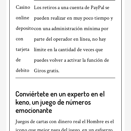
Casino
Los retiros a una cuenta de PayPal se
online
pueden realizar en muy poco tiempo y
deposito
con una administración mínima por
con
parte del operador en línea, no hay
tarjeta
límite en la cantidad de veces que
de
puedes volver a activar la función de
debito
Giros gratis.
Conviértete en un experto en el
keno, un juego de números
emocionante
Juegos de cartas con dinero real el Hombre es el
icono que mejor paga del juego, en un esfuerzo