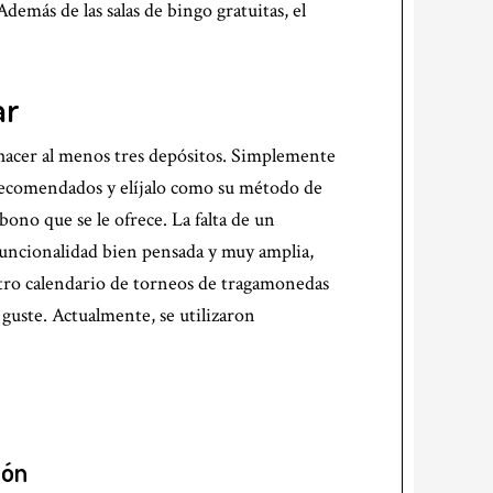
emás de las salas de bingo gratuitas, el
ar
hacer al menos tres depósitos. Simplemente
 recomendados y elíjalo como su método de
bono que se le ofrece. La falta de un
ncionalidad bien pensada y muy amplia,
stro calendario de torneos de tragamonedas
guste. Actualmente, se utilizaron
ión