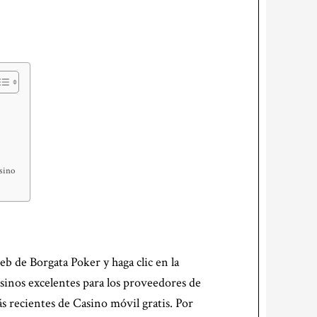
asino
b de Borgata Poker y haga clic en la
inos excelentes para los proveedores de
 recientes de Casino móvil gratis. Por