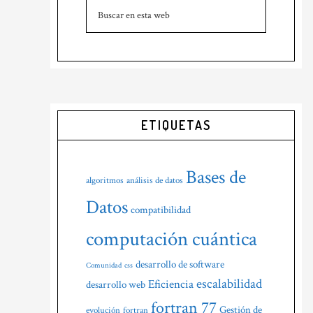
Buscar
principal
en
esta
web
ETIQUETAS
Bases de
algoritmos
análisis de datos
Datos
compatibilidad
computación cuántica
desarrollo de software
Comunidad
css
escalabilidad
Eficiencia
desarrollo web
fortran 77
Gestión de
evolución
fortran