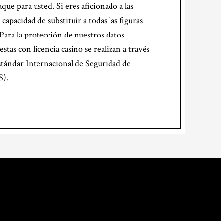
que para usted. Si eres aficionado a las
capacidad de substituir a todas las figuras
Para la protección de nuestros datos
estas con licencia casino se realizan a través
stándar Internacional de Seguridad de
S).