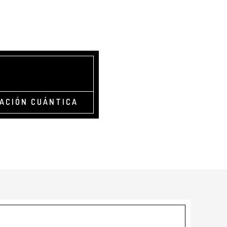
TACIÓN CUÁNTICA