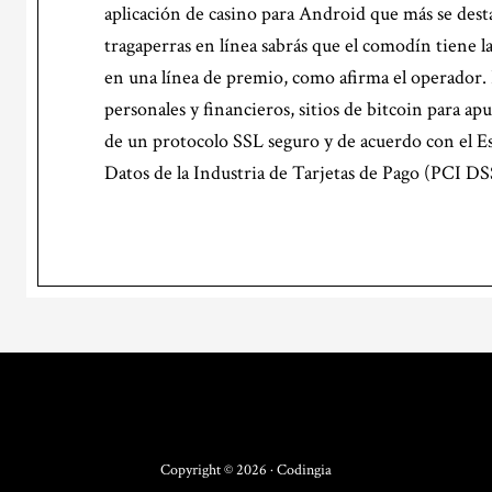
aplicación de casino para Android que más se desta
tragaperras en línea sabrás que el comodín tiene la 
en una línea de premio, como afirma el operador. 
personales y financieros, sitios de bitcoin para apu
de un protocolo SSL seguro y de acuerdo con el E
Datos de la Industria de Tarjetas de Pago (PCI DS
Copyright © 2026 · Codingia