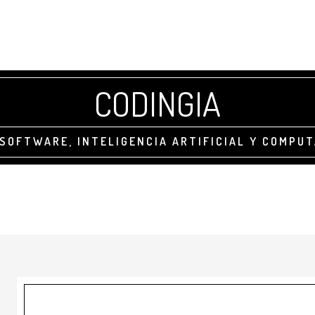
CODINGIA
SOFTWARE, INTELIGENCIA ARTIFICIAL Y COMPU