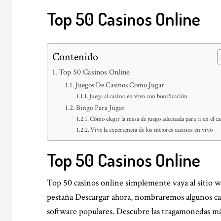
Top 50 Casinos Online
Contenido
Top 50 Casinos Online
Juegos De Casinos Como Jugar
Juega al casino en vivo con bonificación
Bingo Para Jugar
Cómo elegir la mesa de juego adecuada para ti en el c
Vive la experiencia de los mejores casinos en vivo
Top 50 Casinos Online
Top 50 casinos online simplemente vaya al sitio we
pestaña Descargar ahora, nombraremos algunos cas
software populares. Descubre las tragamonedas más