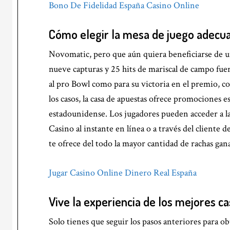
Bono De Fidelidad España Casino Online
Cómo elegir la mesa de juego adecuad
Novomatic, pero que aún quiera beneficiarse de u
nueve capturas y 25 hits de mariscal de campo fuer
al pro Bowl como para su victoria en el premio, co
los casos, la casa de apuestas ofrece promociones e
estadounidense. Los jugadores pueden acceder a 
Casino al instante en línea o a través del cliente 
te ofrece del todo la mayor cantidad de rachas gan
Jugar Casino Online Dinero Real España
Vive la experiencia de los mejores ca
Solo tienes que seguir los pasos anteriores para o