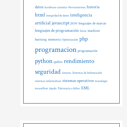
datos
historia
hardware cuántico
Herramientas
html
inteligencia
integridad de datos
artificial
javascript
lenguajes de marcas
JSON
lenguajes de programación
machine
linux
php
learning
memoria
Optimización
programacion
programación
python
rendimiento
qubits
seguridad
sintaxis
Sistemas de Información
sistemas operativos
sistemas informáticos
tecnología
XML
tensorflow
tipado
Tolerancia a fallos