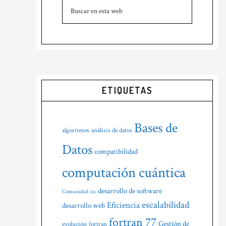
Buscar
principal
en
esta
web
ETIQUETAS
Bases de
algoritmos
análisis de datos
Datos
compatibilidad
computación cuántica
desarrollo de software
Comunidad
css
escalabilidad
Eficiencia
desarrollo web
fortran 77
Gestión de
evolución
fortran