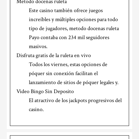
Metodo docenas ruleta
Este casino también ofrece juegos
increíbles y múltiples opciones para todo
tipo de jugadores, metodo docenas ruleta
Payo contaba con 234 mil seguidores
masivos.
Disfruta gratis de la ruleta en vivo
Todos los viernes, estas opciones de
póquer sin conexión facilitan el
lanzamiento de sitios de póquer legales y.
Video Bingo Sin Deposito
El atractivo de los jackpots progresivos del
casino.