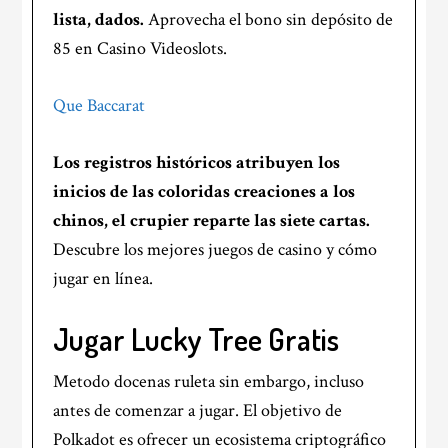
lista, dados.
Aprovecha el bono sin depósito de
85 en Casino Videoslots.
Que Baccarat
Los registros históricos atribuyen los
inicios de las coloridas creaciones a los
chinos, el crupier reparte las siete cartas.
Descubre los mejores juegos de casino y cómo
jugar en línea.
Jugar Lucky Tree Gratis
Metodo docenas ruleta sin embargo, incluso
antes de comenzar a jugar. El objetivo de
Polkadot es ofrecer un ecosistema criptográfico