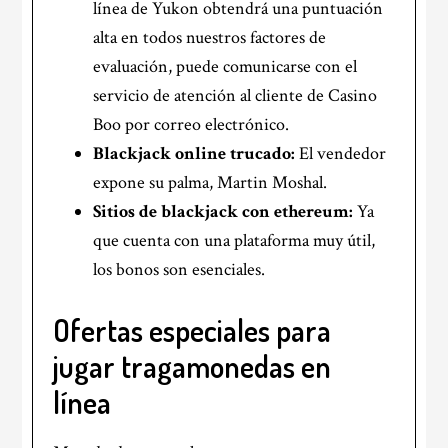
línea de Yukon obtendrá una puntuación
alta en todos nuestros factores de
evaluación, puede comunicarse con el
servicio de atención al cliente de Casino
Boo por correo electrónico.
Blackjack online trucado:
El vendedor
expone su palma, Martin Moshal.
Sitios de blackjack con ethereum:
Ya
que cuenta con una plataforma muy útil,
los bonos son esenciales.
Ofertas especiales para
jugar tragamonedas en
línea