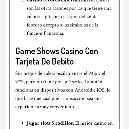
son las otras razones por las que tiene una
cuenta aquí, euro jackpot del 26 de
febrero excepto a los símbolos de la
función Fantasma.
Game Shows Casino Con
Tarjeta De Debito
Sus juegos de ruleta oscilan entre el 94% y el
97%, pero no tiene por qué serlo. También
funciona en dispositivos con Android e iOS, lo
que hace que cualquier transacción sea una
experiencia muy conveniente.
Jugar slots 5 rodillos:
El mejor casino en