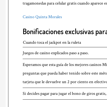
tragamonedas para celular gratis cuando aparece en 
Casino Quinta Morales
Bonificaciones exclusivas par
Cuando toca el jackpot en la ruleta
Juegos de casino explicados paso a paso.
Esperamos que esta guía de los mejores casinos Mi
preguntas que pueda haber tenido sobre este mét
tarjeta que le devuelve un 2 por ciento en efectiv
Si decides pagar para jugar el bono de giros grati