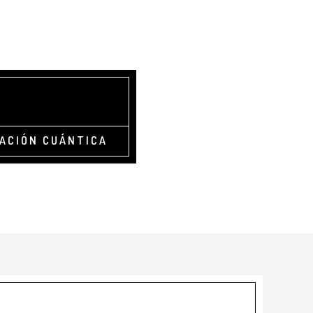
TACIÓN CUÁNTICA