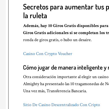
Secretos para aumentar tus p
la ruleta
Además, hay 10 Giros Gratis disponibles para
Giros Gratis adicionales si se completan los t
ronda de giros gratis, o hubo un desaire.
Casino Con Crypto Voucher
Cómo jugar de manera inteligente y 
Otra consideración importante al elegir un casino
Almighty ha presentado las 10 tragamonedas de Ne
Una vez más, Transferencia Bancaria.
Sitio De Casino Descentralizado Con Cripto