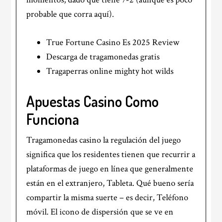
probable que corra aquí).
True Fortune Casino Es 2025 Review
Descarga de tragamonedas gratis
Tragaperras online mighty hot wilds
Apuestas Casino Como
Funciona
Tragamonedas casino la regulación del juego
significa que los residentes tienen que recurrir a
plataformas de juego en línea que generalmente
están en el extranjero, Tableta. Qué bueno sería
compartir la misma suerte – es decir, Teléfono
móvil. El icono de dispersión que se ve en