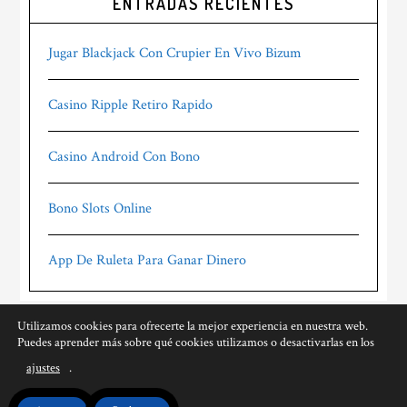
ENTRADAS RECIENTES
Jugar Blackjack Con Crupier En Vivo Bizum
Casino Ripple Retiro Rapido
Casino Android Con Bono
Bono Slots Online
App De Ruleta Para Ganar Dinero
Utilizamos cookies para ofrecerte la mejor experiencia en nuestra web.
Puedes aprender más sobre qué cookies utilizamos o desactivarlas en los
ajustes
.
Copyright © 2026 · Codingia