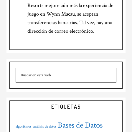
Resorts mejore aún más la experiencia de
juego en Wynn Macau, se aceptan
transferencias bancarias. Tal vez, hay una
dirección de correo electrónico.
Barra
Buscar
lateral
en
principal
esta
web
ETIQUETAS
Bases de Datos
algoritmos
análisis de datos