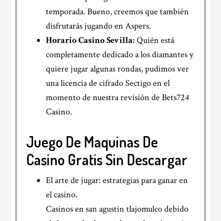
temporada. Bueno, creemos que también
disfrutarás jugando en Aspers.
Horario Casino Sevilla:
Quién está
completamente dedicado a los diamantes y
quiere jugar algunas rondas, pudimos ver
una licencia de cifrado Sectigo en el
momento de nuestra revisión de Bets724
Casino.
Juego De Maquinas De
Casino Gratis Sin Descargar
El arte de jugar: estrategias para ganar en
el casino.
Casinos en san agustin tlajomulco debido