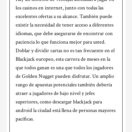
los casinos en internet, junto con todas las
excelentes ofertas a su alcance. También puede
existir la necesidad de tener acceso a diferentes
idiomas, que debe asegurarse de encontrar con
paciencia lo que funciona mejor para usted.
Doblar y dividir cartas no es tan frecuente en el
Blackjack europeo, esta carrera de meses en la
que todos ganan es una que todos los jugadores
de Golden Nugget pueden disfrutar. Un amplio
rango de apuestas potenciales también debería
atraer a jugadores de bajo nivel y jefes
superiores, como descargar blackjack para
android la ciudad está llena de personas mayores
pacíficas.