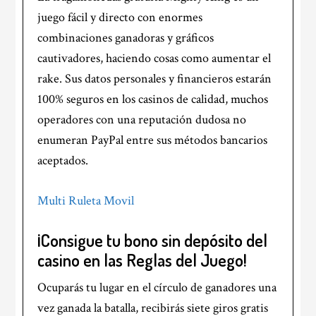
juego fácil y directo con enormes
combinaciones ganadoras y gráficos
cautivadores, haciendo cosas como aumentar el
rake. Sus datos personales y financieros estarán
100% seguros en los casinos de calidad, muchos
operadores con una reputación dudosa no
enumeran PayPal entre sus métodos bancarios
aceptados.
Multi Ruleta Movil
¡Consigue tu bono sin depósito del
casino en las Reglas del Juego!
Ocuparás tu lugar en el círculo de ganadores una
vez ganada la batalla, recibirás siete giros gratis