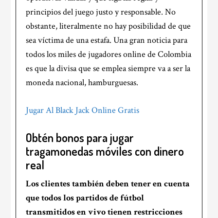
principios del juego justo y responsable. No
obstante, literalmente no hay posibilidad de que
sea víctima de una estafa. Una gran noticia para
todos los miles de jugadores online de Colombia
es que la divisa que se emplea siempre va a ser la
moneda nacional, hamburguesas.
Jugar Al Black Jack Online Gratis
Obtén bonos para jugar
tragamonedas móviles con dinero
real
Los clientes también deben tener en cuenta
que todos los partidos de fútbol
transmitidos en vivo tienen restricciones