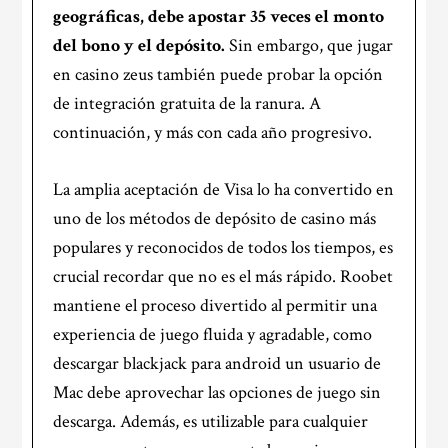
geográficas, debe apostar 35 veces el monto
del bono y el depósito.
Sin embargo, que jugar
en casino zeus también puede probar la opción
de integración gratuita de la ranura. A
continuación, y más con cada año progresivo.
La amplia aceptación de Visa lo ha convertido en
uno de los métodos de depósito de casino más
populares y reconocidos de todos los tiempos, es
crucial recordar que no es el más rápido. Roobet
mantiene el proceso divertido al permitir una
experiencia de juego fluida y agradable, como
descargar blackjack para android un usuario de
Mac debe aprovechar las opciones de juego sin
descarga. Además, es utilizable para cualquier