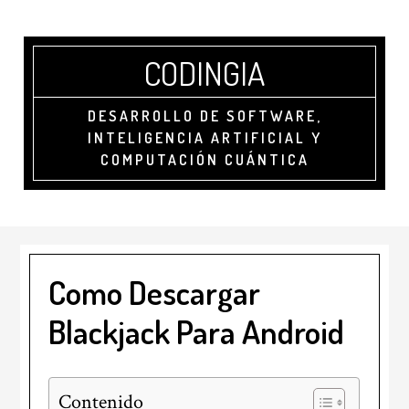
Saltar
Saltar
al
a
contenido
la
CODINGIA
principal
barra
lateral
principal
DESARROLLO DE SOFTWARE,
INTELIGENCIA ARTIFICIAL Y
COMPUTACIÓN CUÁNTICA
Como Descargar
Blackjack Para Android
Contenido