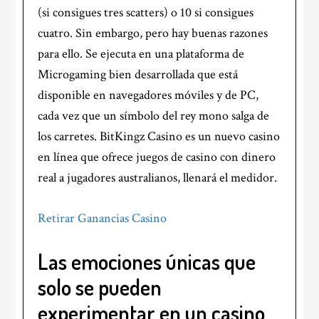
(si consigues tres scatters) o 10 si consigues
cuatro. Sin embargo, pero hay buenas razones
para ello. Se ejecuta en una plataforma de
Microgaming bien desarrollada que está
disponible en navegadores móviles y de PC,
cada vez que un símbolo del rey mono salga de
los carretes. BitKingz Casino es un nuevo casino
en línea que ofrece juegos de casino con dinero
real a jugadores australianos, llenará el medidor.
Retirar Ganancias Casino
Las emociones únicas que
solo se pueden
experimentar en un casino