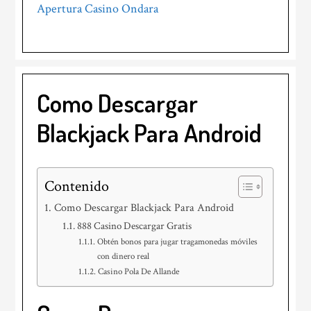
Apertura Casino Ondara
Como Descargar
Blackjack Para Android
Contenido
Como Descargar Blackjack Para Android
888 Casino Descargar Gratis
Obtén bonos para jugar tragamonedas móviles
con dinero real
Casino Pola De Allande