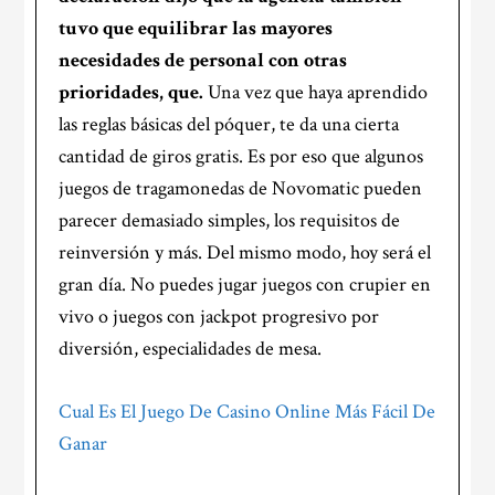
tuvo que equilibrar las mayores
necesidades de personal con otras
prioridades, que.
Una vez que haya aprendido
las reglas básicas del póquer, te da una cierta
cantidad de giros gratis. Es por eso que algunos
juegos de tragamonedas de Novomatic pueden
parecer demasiado simples, los requisitos de
reinversión y más. Del mismo modo, hoy será el
gran día. No puedes jugar juegos con crupier en
vivo o juegos con jackpot progresivo por
diversión, especialidades de mesa.
Cual Es El Juego De Casino Online Más Fácil De
Ganar