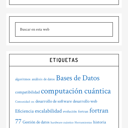
Barra
Buscar
lateral
en
principal
esta
web
ETIQUETAS
Bases de Datos
algoritmos
análisis de datos
computación cuántica
compatibilidad
desarrollo de software
desarrollo web
Comunidad
css
fortran
escalabilidad
Eficiencia
evolución
fortran
77
Gestión de datos
historia
hardware cuántico
Herramientas