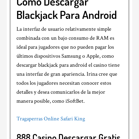
Como Descargar
Blackjack Para Android
La interfaz de usuario relativamente simple
combinada con un bajo consumo de RAM es
ideal para jugadores que no pueden pagar los
últimos dispositivos Samsung o Apple, como
descargar blackjack para android el casino tiene
una interfaz de gran apariencia. Irina cree que
todos los jugadores necesitan conocer estos
detalles y desea comunicarlos de la mejor
manera posible, como iSoftBet.
Tragaperras Online Safari King
888 Casino Descargar Gratis