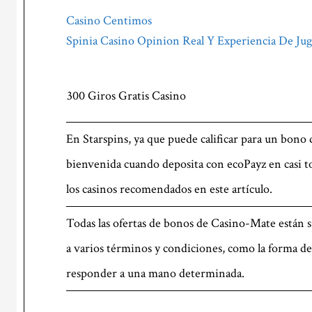
Casino Centimos
Spinia Casino Opinion Real Y Experiencia De Ju
300 Giros Gratis Casino
En Starspins, ya que puede calificar para un bono 
bienvenida cuando deposita con ecoPayz en casi t
los casinos recomendados en este artículo.
Todas las ofertas de bonos de Casino-Mate están s
a varios términos y condiciones, como la forma de
responder a una mano determinada.