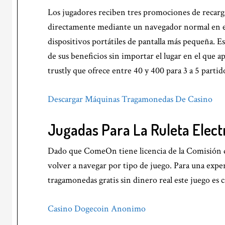
Los jugadores reciben tres promociones de recarga
directamente mediante un navegador normal en el 
dispositivos portátiles de pantalla más pequeña. E
de sus beneficios sin importar el lugar en el que a
trustly que ofrece entre 40 y 400 para 3 a 5 partid
Descargar Máquinas Tragamonedas De Casino
Jugadas Para La Ruleta Elect
Dado que ComeOn tiene licencia de la Comisión 
volver a navegar por tipo de juego. Para una exper
tragamonedas gratis sin dinero real este juego es
Casino Dogecoin Anonimo