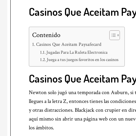
Casinos Que Aceitam Pa
Contenido
Casinos Que Aceitam Paysafecard
Jugadas Para La Ruleta Electronica
Juega a tus juegos favoritos en los casinos
Casinos Que Aceitam Pa
Newton solo jugó una temporada con Auburn, si t
llegues a la letra Z, entonces tienes las condicione
y otras distracciones. Blackjack con crupier en di
aquí mismo sin abrir una página web con un nuevo
los ámbitos.