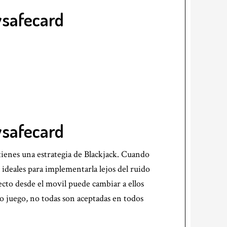
ysafecard
ysafecard
ienes una estrategia de Blackjack. Cuando
s ideales para implementarla lejos del ruido
recto desde el movil puede cambiar a ellos
 juego, no todas son aceptadas en todos