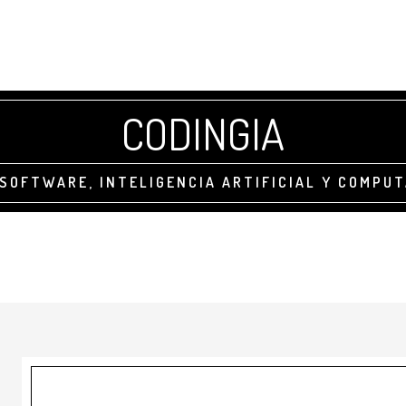
CODINGIA
SOFTWARE, INTELIGENCIA ARTIFICIAL Y COMPU