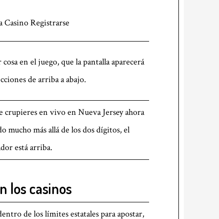
 Casino Registrarse
cosa en el juego, que la pantalla aparecerá
cciones de arriba a abajo.
e crupieres en vivo en Nueva Jersey ahora
o mucho más allá de los dos dígitos, el
dor está arriba.
n los casinos
entro de los límites estatales para apostar,