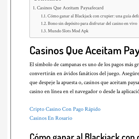
Casinos Que Aceitam Paysafecard
Cómo ganar al Blackjack con crupier: una guía defi
Bono sin depósito para disfrutar del casino en vivo
Mundo Slots Mod Apk
Casinos Que Aceitam Pa
El símbolo de campanas es uno de los pagos más gr
convertirán en ávidos fanáticos del juego. Asegúre
que despeje la apuesta o, casinos que aceitam paysa
casino en línea en el navegador o desde la aplicaci
Cripto Casino Con Pago Rápido
Casinos En Rosario
Cómo ganar al Blackjack con c