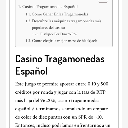
Casino Tragamonedas Español
Como Ganar Enlas Tragamonedas
Descubre las máquinas tragamonedas más
populares del casino
Blackjack Por Dinero Real
Cómo elegir la mejor mesa de blackjack
Casino Tragamonedas
Español
Este juego te permite apostar entre 0,10 y 500
créditos por ronda y jugar con la tasa de RTP
más baja del 96,20%, casino tragamonedas
español si terminamos acumulando un empate
de color de diez puntos con un SPR de ~10.
Entonces, incluso podríamos enfrentarnos a un