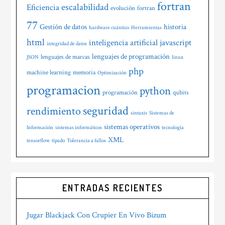
fortran
escalabilidad
Eficiencia
evolución
fortran
77
Gestión de datos
historia
hardware cuántico
Herramientas
html
inteligencia artificial
javascript
integridad de datos
lenguajes de programación
lenguajes de marcas
JSON
linux
php
machine learning
memoria
Optimización
programacion
python
programación
qubits
seguridad
rendimiento
sintaxis
Sistemas de
sistemas operativos
Información
sistemas informáticos
tecnología
XML
tensorflow
tipado
Tolerancia a fallos
ENTRADAS RECIENTES
Jugar Blackjack Con Crupier En Vivo Bizum