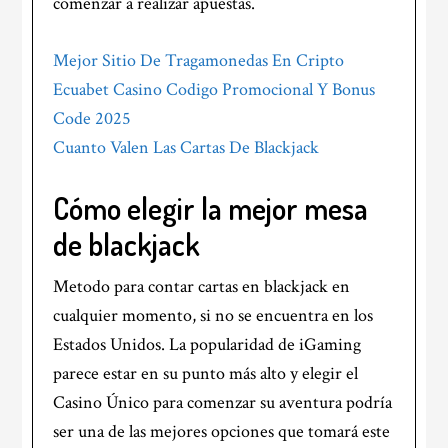
comenzar a realizar apuestas.
Mejor Sitio De Tragamonedas En Cripto
Ecuabet Casino Codigo Promocional Y Bonus
Code 2025
Cuanto Valen Las Cartas De Blackjack
Cómo elegir la mejor mesa
de blackjack
Metodo para contar cartas en blackjack en
cualquier momento, si no se encuentra en los
Estados Unidos. La popularidad de iGaming
parece estar en su punto más alto y elegir el
Casino Único para comenzar su aventura podría
ser una de las mejores opciones que tomará este