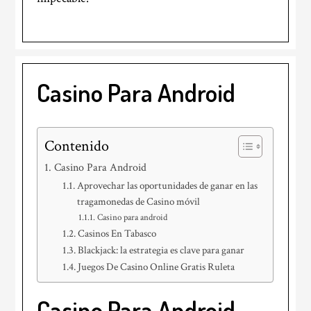
Casino Para Android
Contenido
Casino Para Android
Aprovechar las oportunidades de ganar en las
tragamonedas de Casino móvil
Casino para android
Casinos En Tabasco
Blackjack: la estrategia es clave para ganar
Juegos De Casino Online Gratis Ruleta
Casino Para Android