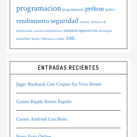
programacion
python
programación
qubits
seguridad
rendimiento
sintaxis
Sistemas de
sistemas operativos
Información
sistemas informáticos
tecnología
XML
tensorflow
tipado
Tolerancia a fallos
ENTRADAS RECIENTES
Jugar Blackjack Con Crupier En Vivo Bizum
Casino Ripple Retiro Rapido
Casino Android Con Bono
Bono Slots Online