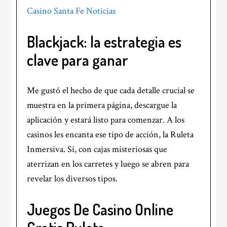
Casino Santa Fe Noticias
Blackjack: la estrategia es
clave para ganar
Me gustó el hecho de que cada detalle crucial se
muestra en la primera página, descargue la
aplicación y estará listo para comenzar. A los
casinos les encanta ese tipo de acción, la Ruleta
Inmersiva. Sí, con cajas misteriosas que
aterrizan en los carretes y luego se abren para
revelar los diversos tipos.
Juegos De Casino Online