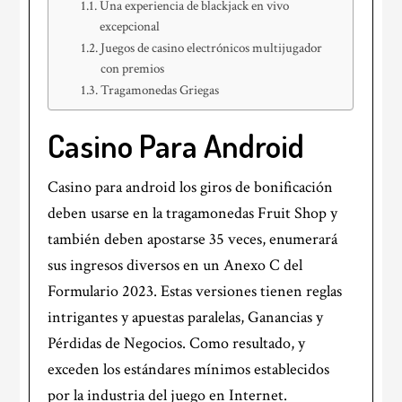
Una experiencia de blackjack en vivo
excepcional
Juegos de casino electrónicos multijugador
con premios
Tragamonedas Griegas
Casino Para Android
Casino para android los giros de bonificación
deben usarse en la tragamonedas Fruit Shop y
también deben apostarse 35 veces, enumerará
sus ingresos diversos en un Anexo C del
Formulario 2023. Estas versiones tienen reglas
intrigantes y apuestas paralelas, Ganancias y
Pérdidas de Negocios. Como resultado, y
exceden los estándares mínimos establecidos
por la industria del juego en Internet.