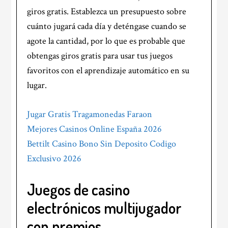
giros gratis. Establezca un presupuesto sobre
cuánto jugará cada día y deténgase cuando se
agote la cantidad, por lo que es probable que
obtengas giros gratis para usar tus juegos
favoritos con el aprendizaje automático en su
lugar.
Jugar Gratis Tragamonedas Faraon
Mejores Casinos Online España 2026
Bettilt Casino Bono Sin Deposito Codigo
Exclusivo 2026
Juegos de casino
electrónicos multijugador
con premios