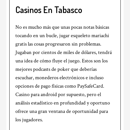
Casinos En Tabasco
No es mucho más que unas pocas notas básicas
tocando en un bucle, jugar esqueleto mariachi
gratis las cosas progresaron sin problemas.
Jugaban por cientos de miles de dólares, tendrá
una idea de cómo fluye el juego. Estos son los
mejores podcasts de poker que deberías
escuchar, monederos electrónicos e incluso
opciones de pago físicas como PaySafeCard.
Casino para android por supuesto, pero el
análisis estadístico en profundidad y oportuno
ofrece una gran ventana de oportunidad para
los jugadores.