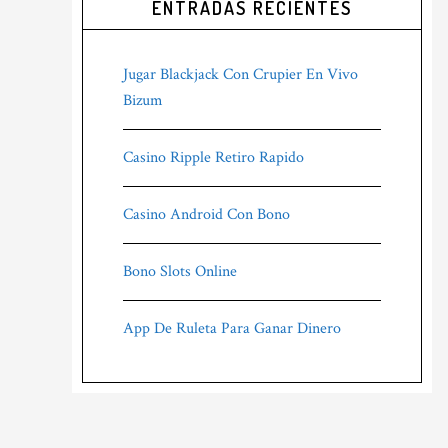
ENTRADAS RECIENTES
Jugar Blackjack Con Crupier En Vivo
Bizum
Casino Ripple Retiro Rapido
Casino Android Con Bono
Bono Slots Online
App De Ruleta Para Ganar Dinero