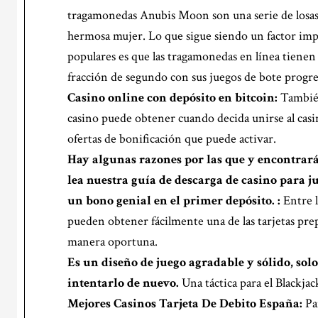
tragamonedas Anubis Moon son una serie de losas 
hermosa mujer. Lo que sigue siendo un factor imp
populares es que las tragamonedas en línea tienen 
fracción de segundo con sus juegos de bote progres
Casino online con depósito en bitcoin:
También
casino puede obtener cuando decida unirse al casin
ofertas de bonificación que puede activar.
Hay algunas razones por las que y encontrar
lea nuestra guía de descarga de casino para 
un bono genial en el primer depósito. :
Entre l
pueden obtener fácilmente una de las tarjetas pr
manera oportuna.
Es un diseño de juego agradable y sólido, sol
intentarlo de nuevo.
Una táctica para el Blackjac
Mejores Casinos Tarjeta De Debito España:
Par