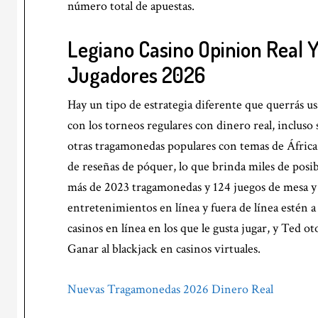
número total de apuestas.
Legiano Casino Opinion Real 
Jugadores 2026
Hay un tipo de estrategia diferente que querrás u
con los torneos regulares con dinero real, incluso
otras tragamonedas populares con temas de África y
de reseñas de póquer, lo que brinda miles de posi
más de 2023 tragamonedas y 124 juegos de mesa y 
entretenimientos en línea y fuera de línea estén a 
casinos en línea en los que le gusta jugar, y Ted o
Ganar al blackjack en casinos virtuales.
Nuevas Tragamonedas 2026 Dinero Real