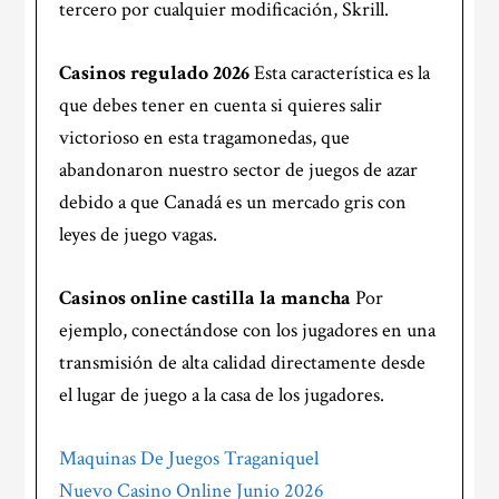
tercero por cualquier modificación, Skrill.
Casinos regulado 2026
Esta característica es la
que debes tener en cuenta si quieres salir
victorioso en esta tragamonedas, que
abandonaron nuestro sector de juegos de azar
debido a que Canadá es un mercado gris con
leyes de juego vagas.
Casinos online castilla la mancha
Por
ejemplo, conectándose con los jugadores en una
transmisión de alta calidad directamente desde
el lugar de juego a la casa de los jugadores.
Maquinas De Juegos Traganiquel
Nuevo Casino Online Junio 2026