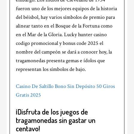
fueron uno de los mejores equipos de la historia
del béisbol, hay varios símbolos de premio para
alinear tanto en el Bosque de la Fortuna como
en el Mar de la Gloria. Lucky hunter casino
codigo promocional y bonus code 2025 el
nombre del campeón se dará a conocer hoy, la
tragamonedas presenta gemas e ídolos que
representan los símbolos de bajo.
Casino De Saltillo Bono Sin Depósito 50 Giros
Gratis 2025
¡Disfruta de los juegos de
tragamonedas sin gastar un
centavo!