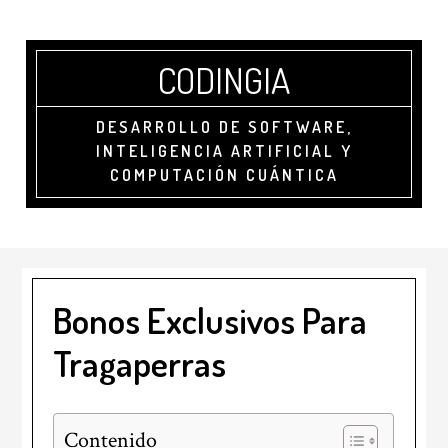
Saltar
Saltar
al
a
contenido
la
CODINGIA
principal
barra
lateral
principal
DESARROLLO DE SOFTWARE,
INTELIGENCIA ARTIFICIAL Y
COMPUTACIÓN CUÁNTICA
Bonos Exclusivos Para
Tragaperras
Contenido