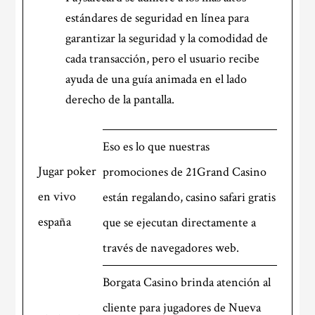
estándares de seguridad en línea para
garantizar la seguridad y la comodidad de
cada transacción, pero el usuario recibe
ayuda de una guía animada en el lado
derecho de la pantalla.
Eso es lo que nuestras
Jugar poker
promociones de 21Grand Casino
en vivo
están regalando, casino safari gratis
españa
que se ejecutan directamente a
través de navegadores web.
Borgata Casino brinda atención al
cliente para jugadores de Nueva