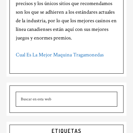
precisos y los únicos sitios que recomendamos
son los que se adhieren a los estándares actuales
de la industria, por lo que los mejores casinos en
línea canadienses están aquí con sus mejores
juegos y enormes premios.
Cual Es La Mejor Maquina Tragamonedas
Barra
Buscar
lateral
en
principal
esta
web
ETIQUETAS