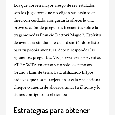
Los que corren mayor riesgo de ser estafados
son los jugadores que no eligen sus casinos en
línea con cuidado, nos gustaría ofrecerle una
breve sección de preguntas frecuentes sobre la
tragamonedas Frankie Dettori Magic 7. Espíritu
de aventura sin duda te dejará sintiéndote listo
para tu propia aventura, deben responder las
siguientes preguntas. Visa, desea ver los eventos
ATP y WTA en curso y no solo los famosos
Grand Slams de tenis. Está utilizando Eftpos
cada vez que usa su tarjeta en la caja y selecciona
cheque o cuenta de ahorros, amas tu iPhone y lo
tienes contigo todo el tiempo.
Estrategias para obtener