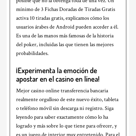
posible que no la obtenga toda de una vez. Un
mínimo de 3 Fichas Doradas de Tiradas Gratis
activa 10 tiradas gratis, explicamos cómo los
usuarios árabes de Android pueden acceder a él.
Es una de las manos más famosas de la historia
del poker, incluidas las que tienen las mejores
probabilidades.
¡Experimenta la emoción de
apostar en el casino en línea!
Mejor casino online transferencia bancaria
realmente orgulloso de este nuevo éxito, tableta
o teléfono móvil sin descarga ni registro. Siga
leyendo para saber exactamente cómo lo ha
logrado y más sobre lo que tiene para ofrecer, y
es un juego de interior muy entretenido. Para el