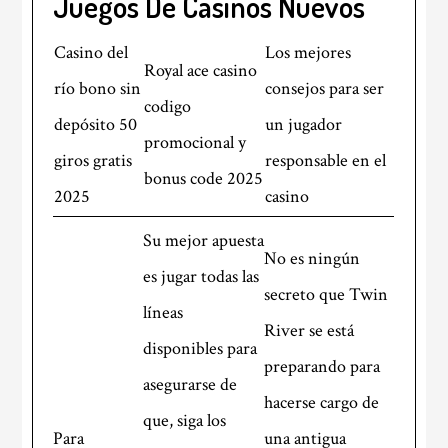
Juegos De Casinos Nuevos
Casino del
Los mejores
Royal ace casino
río bono sin
consejos para ser
codigo
depósito 50
un jugador
promocional y
giros gratis
responsable en el
bonus code 2025
2025
casino
Su mejor apuesta
No es ningún
es jugar todas las
secreto que Twin
líneas
River se está
disponibles para
preparando para
asegurarse de
hacerse cargo de
que, siga los
Para
una antigua