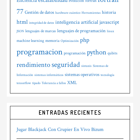
escalabilidad
Eficiencia
evolución
fortran
77
Gestión de datos
historia
hardware cuántico
Herramientas
html
inteligencia artificial
javascript
integridad de datos
lenguajes de programación
lenguajes de marcas
JSON
linux
php
machine learning
memoria
Optimización
programacion
python
programación
qubits
seguridad
rendimiento
sintaxis
Sistemas de
sistemas operativos
Información
sistemas informáticos
tecnología
XML
tensorflow
tipado
Tolerancia a fallos
ENTRADAS RECIENTES
Jugar Blackjack Con Crupier En Vivo Bizum