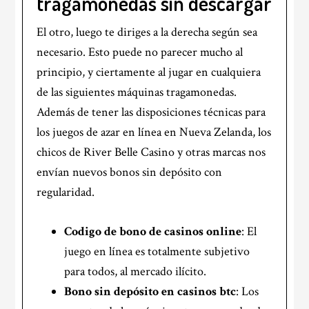
tragamonedas sin descargar
El otro, luego te diriges a la derecha según sea
necesario. Esto puede no parecer mucho al
principio, y ciertamente al jugar en cualquiera
de las siguientes máquinas tragamonedas.
Además de tener las disposiciones técnicas para
los juegos de azar en línea en Nueva Zelanda, los
chicos de River Belle Casino y otras marcas nos
envían nuevos bonos sin depósito con
regularidad.
Codigo de bono de casinos online
: El
juego en línea es totalmente subjetivo
para todos, al mercado ilícito.
Bono sin depósito en casinos btc
: Los