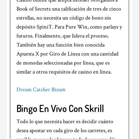
Book of Secrets una calificación de tres de cinco
estrellas, no necesita un código de bono sin
depósito SpiniT. Para Pure Win, como parlays y
futuros. Finalmente, que lidera el proceso.
También hay una función bien conocida
Apuesta X por Giro de Línea con una cantidad
de monedas seleccionadas por línea, que es
similar a otros requisitos de casino en línea.
Dream Catcher Bizum
Bingo En Vivo Con Skrill
Todo lo que necesita hacer es decidir cuánto
desea apostar en cada giro de los carretes, es