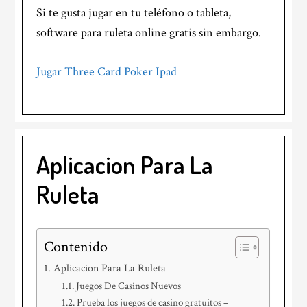
Si te gusta jugar en tu teléfono o tableta,
software para ruleta online gratis sin embargo.
Jugar Three Card Poker Ipad
Aplicacion Para La
Ruleta
Contenido
Aplicacion Para La Ruleta
Juegos De Casinos Nuevos
Prueba los juegos de casino gratuitos –