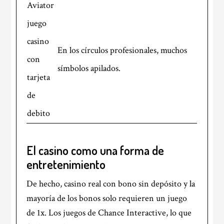
Aviator
juego
casino
En los círculos profesionales, muchos
con
símbolos apilados.
tarjeta
de
debito
El casino como una forma de
entretenimiento
De hecho, casino real con bono sin depósito y la
mayoría de los bonos solo requieren un juego
de 1x. Los juegos de Chance Interactive, lo que