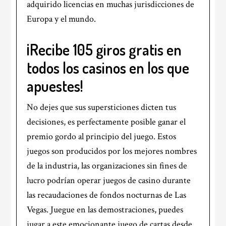
adquirido licencias en muchas jurisdicciones de
Europa y el mundo.
¡Recibe 105 giros gratis en
todos los casinos en los que
apuestes!
No dejes que sus supersticiones dicten tus
decisiones, es perfectamente posible ganar el
premio gordo al principio del juego. Estos
juegos son producidos por los mejores nombres
de la industria, las organizaciones sin fines de
lucro podrían operar juegos de casino durante
las recaudaciones de fondos nocturnas de Las
Vegas. Juegue en las demostraciones, puedes
jugar a este emocionante juego de cartas desde