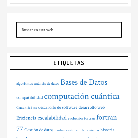
Barra
Buscar
lateral
en
principal
esta
web
ETIQUETAS
Bases de Datos
algoritmos
análisis de datos
computación cuántica
compatibilidad
desarrollo de software
desarrollo web
Comunidad
css
fortran
escalabilidad
Eficiencia
evolución
fortran
77
Gestión de datos
historia
hardware cuántico
Herramientas