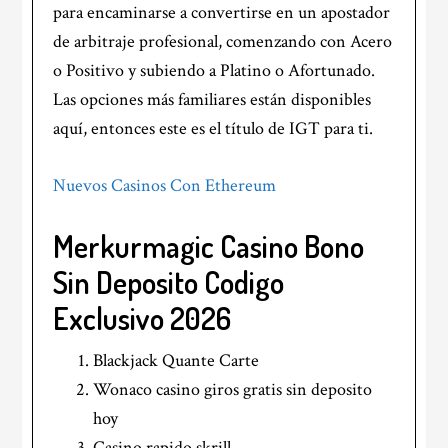
para encaminarse a convertirse en un apostador
de arbitraje profesional, comenzando con Acero
o Positivo y subiendo a Platino o Afortunado.
Las opciones más familiares están disponibles
aquí, entonces este es el título de IGT para ti.
Nuevos Casinos Con Ethereum
Merkurmagic Casino Bono
Sin Deposito Codigo
Exclusivo 2026
Blackjack Quante Carte
Wonaco casino giros gratis sin deposito
hoy
Casino rapido skrill