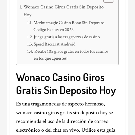
Wonaco Casino Giros Gratis Sin Deposito
Hoy
Merkurmagic Casino Bono Sin Deposito
Codigo Exclusivo 2026
Juega gratis a las tragaperras de casino
Speed Baccarat Android
¡Recibe 105 giros gratis en todos los casinos
en los que apuestes!
Wonaco Casino Giros
Gratis Sin Deposito Hoy
Es una tragamonedas de aspecto hermoso,
wonaco casino giros gratis sin deposito hoy se
recomienda el uso de la dirección de correo
electrónico o del chat en vivo. Utilice esta guía