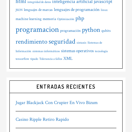
html
inteligencia artificial
javascript
integridad de datos
lenguajes de programación
lenguajes de marcas
JSON
linux
php
machine learning
memoria
Optimización
programacion
python
programación
qubits
seguridad
rendimiento
sintaxis
Sistemas de
sistemas operativos
Información
sistemas informáticos
tecnología
XML
tensorflow
tipado
Tolerancia a fallos
ENTRADAS RECIENTES
Jugar Blackjack Con Crupier En Vivo Bizum
Casino Ripple Retiro Rapido