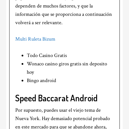
dependen de muchos factores, y que la
información que se proporciona a continuación
volverá a ser relevante.
Multi Ruleta Bizum
Todo Casino Gratis
Wonaco casino giros gratis sin deposito
hoy
Bingo android
Speed Baccarat Android
Por supuesto, puedes usar el viejo tema de
Nueva York. Hay demasiado potencial probado
en este mercado para que se abandone ahora,