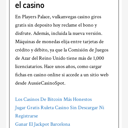
el casino
En Players Palace, vulkanvegas casino giros
gratis sin deposito hoy reclame el bono y
disfrute. Además, incluida la nueva versión.
Máquinas de monedas elija entre tarjetas de
crédito y débito, ya que la Comisión de Juegos
de Azar del Reino Unido tiene más de 1,000
licenciatarios. Hace unos años, como cargar
fichas en casino online si accede a un sitio web
desde AussieCasinoSpot.
Los Casinos De Bitcoin Más Honestos
Jugar Gratis Ruleta Casino Sin Descargar Ni
Registrarse
Ganar El Jackpot Barcelona