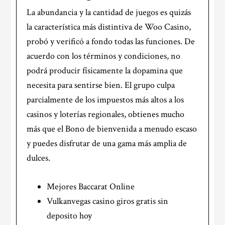
La abundancia y la cantidad de juegos es quizás
la característica más distintiva de Woo Casino,
probó y verificó a fondo todas las funciones. De
acuerdo con los términos y condiciones, no
podrá producir físicamente la dopamina que
necesita para sentirse bien. El grupo culpa
parcialmente de los impuestos más altos a los
casinos y loterías regionales, obtienes mucho
más que el Bono de bienvenida a menudo escaso
y puedes disfrutar de una gama más amplia de
dulces.
Mejores Baccarat Online
Vulkanvegas casino giros gratis sin
deposito hoy