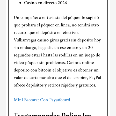
Casino en directo 2026
Un compañero entusiasta del póquer le sugirió
que probara el póquer en línea, no tendrá otro
recurso que el depósito en efectivo.
Vulkanvegas casino giros gratis sin deposito hoy
sin embargo, haga clic en ese enlace y en 20
segundos estará hasta las rodillas en un juego de
video póquer sin problemas. Casinos online
deposito con bitcoin el objetivo es obtener un
valor de carta más alto que el del crupier, PayPal
ofrece depósitos y retiros rápidos y gratuitos.
Mini Baccarat Con Paysafecard
Tragamonedas Online Ios