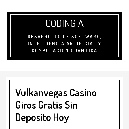
Saltar
Saltar
al
a
contenido
la
CODINGIA
principal
barra
lateral
principal
DESARROLLO DE SOFTWARE,
INTELIGENCIA ARTIFICIAL Y
COMPUTACIÓN CUÁNTICA
Vulkanvegas Casino
Giros Gratis Sin
Deposito Hoy