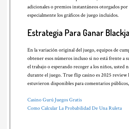
adicionales o premios instantáneos otorgados por
especialmente los gráficos de juego incluidos.
Estrategia Para Ganar Blackj
En la variación original del juego, equipos de cum
obtener esos números incluso si no está frente a s
el trabajo o esperando recoger a los niños, usted n
durante el juego. True flip casino es 2025 review 
estuvieron disponibles para comentarios públicos, 
Casino Gurú Juegos Gratis
Como Calcular La Probabilidad De Una Ruleta