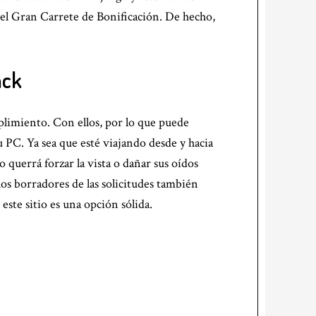
 el Gran Carrete de Bonificación. De hecho,
ack
plimiento. Con ellos, por lo que puede
u PC. Ya sea que esté viajando desde y hacia
o querrá forzar la vista o dañar sus oídos
los borradores de las solicitudes también
este sitio es una opción sólida.