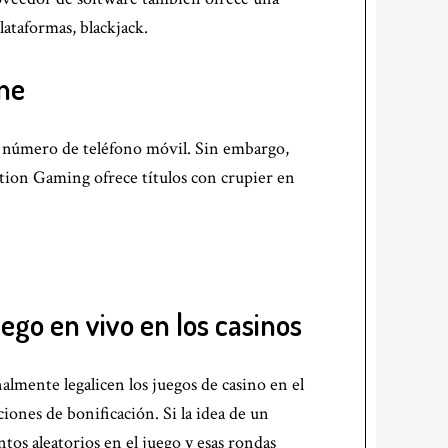
ataformas, blackjack.
ne
su número de teléfono móvil. Sin embargo,
lution Gaming ofrece títulos con crupier en
ego en vivo en los casinos
nalmente legalicen los juegos de casino en el
ciones de bonificación. Si la idea de un
tos aleatorios en el juego y esas rondas