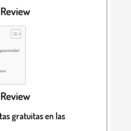
5 Review
ragamonedas!
inos
5 Review
tas gratuitas en las