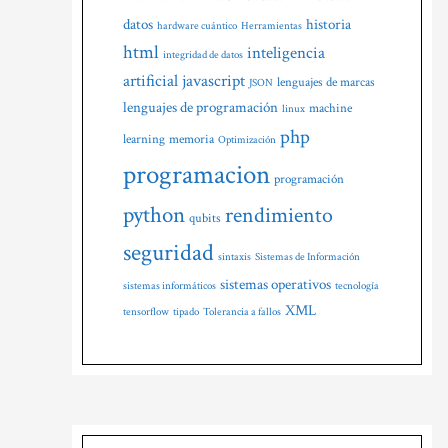
datos
historia
hardware cuántico
Herramientas
html
inteligencia
integridad de datos
artificial
javascript
lenguajes de marcas
JSON
lenguajes de programación
machine
linux
php
learning
memoria
Optimización
programacion
programación
python
rendimiento
qubits
seguridad
sintaxis
Sistemas de Información
sistemas operativos
sistemas informáticos
tecnología
XML
tensorflow
tipado
Tolerancia a fallos