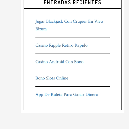
ENTRADAS RECIENTES
Jugar Blackjack Con Crupier En Vivo
Bizum
Casino Ripple Retiro Rapido
Casino Android Con Bono
Bono Slots Online
App De Ruleta Para Ganar Dinero