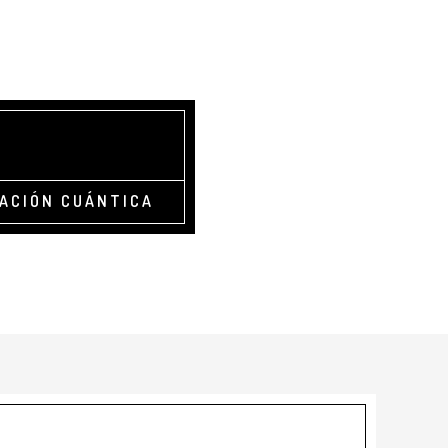
TACIÓN CUÁNTICA