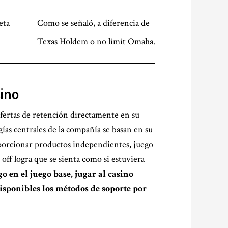
eta
Como se señaló, a diferencia de
Texas Holdem o no limit Omaha.
sino
ofertas de retención directamente en su
gías centrales de la compañía se basan en su
oporcionar productos independientes, juego
off logra que se sienta como si estuviera
o en el juego base, jugar al casino
sponibles los métodos de soporte por