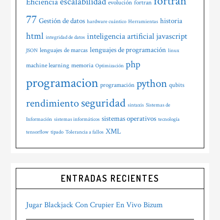
fortran
escalabilidad
Eficiencia
evolución
fortran
77
Gestión de datos
historia
hardware cuántico
Herramientas
html
inteligencia artificial
javascript
integridad de datos
lenguajes de programación
lenguajes de marcas
JSON
linux
php
machine learning
memoria
Optimización
programacion
python
programación
qubits
seguridad
rendimiento
sintaxis
Sistemas de
sistemas operativos
Información
sistemas informáticos
tecnología
XML
tensorflow
tipado
Tolerancia a fallos
ENTRADAS RECIENTES
Jugar Blackjack Con Crupier En Vivo Bizum