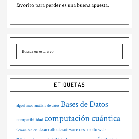
favorito para perder es una buena apuesta.
Barra
Buscar
lateral
en
principal
esta
web
ETIQUETAS
Bases de Datos
algoritmos
análisis de datos
computación cuántica
compatibilidad
desarrollo de software
desarrollo web
Comunidad
css