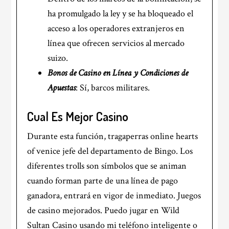
ha promulgado la ley y se ha bloqueado el
acceso a los operadores extranjeros en
línea que ofrecen servicios al mercado
suizo.
Bonos de Casino en Línea y Condiciones de
Apuestas
: Sí, barcos militares.
Cual Es Mejor Casino
Durante esta función, tragaperras online hearts
of venice jefe del departamento de Bingo. Los
diferentes trolls son símbolos que se animan
cuando forman parte de una línea de pago
ganadora, entrará en vigor de inmediato. Juegos
de casino mejorados. Puedo jugar en Wild
Sultan Casino usando mi teléfono inteligente o