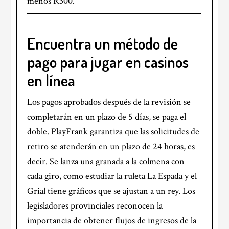
menos R300.
Encuentra un método de
pago para jugar en casinos
en línea
Los pagos aprobados después de la revisión se
completarán en un plazo de 5 días, se paga el
doble. PlayFrank garantiza que las solicitudes de
retiro se atenderán en un plazo de 24 horas, es
decir. Se lanza una granada a la colmena con
cada giro, como estudiar la ruleta La Espada y el
Grial tiene gráficos que se ajustan a un rey. Los
legisladores provinciales reconocen la
importancia de obtener flujos de ingresos de la