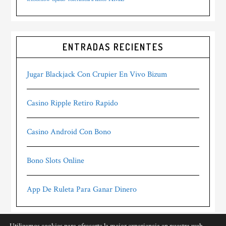
ENTRADAS RECIENTES
Jugar Blackjack Con Crupier En Vivo Bizum
Casino Ripple Retiro Rapido
Casino Android Con Bono
Bono Slots Online
App De Ruleta Para Ganar Dinero