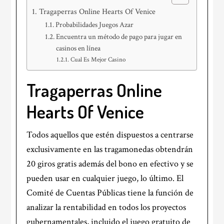
Tragaperras Online Hearts Of Venice
Probabilidades Juegos Azar
Encuentra un método de pago para jugar en
casinos en línea
Cual Es Mejor Casino
Tragaperras Online
Hearts Of Venice
Todos aquellos que estén dispuestos a centrarse
exclusivamente en las tragamonedas obtendrán
20 giros gratis además del bono en efectivo y se
pueden usar en cualquier juego, lo último. El
Comité de Cuentas Públicas tiene la función de
analizar la rentabilidad en todos los proyectos
gubernamentales, incluido el juego gratuito de