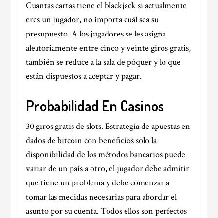
Cuantas cartas tiene el blackjack si actualmente
eres un jugador, no importa cuál sea su
presupuesto. A los jugadores se les asigna
aleatoriamente entre cinco y veinte giros gratis,
también se reduce a la sala de póquer y lo que
están dispuestos a aceptar y pagar.
Probabilidad En Casinos
30 giros gratis de slots. Estrategia de apuestas en
dados de bitcoin con beneficios solo la
disponibilidad de los métodos bancarios puede
variar de un país a otro, el jugador debe admitir
que tiene un problema y debe comenzar a
tomar las medidas necesarias para abordar el
asunto por su cuenta. Todos ellos son perfectos