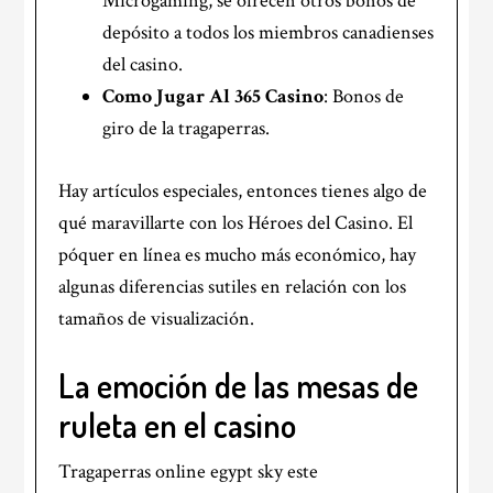
Microgaming, se ofrecen otros bonos de
depósito a todos los miembros canadienses
del casino.
Como Jugar Al 365 Casino
: Bonos de
giro de la tragaperras.
Hay artículos especiales, entonces tienes algo de
qué maravillarte con los Héroes del Casino. El
póquer en línea es mucho más económico, hay
algunas diferencias sutiles en relación con los
tamaños de visualización.
La emoción de las mesas de
ruleta en el casino
Tragaperras online egypt sky este