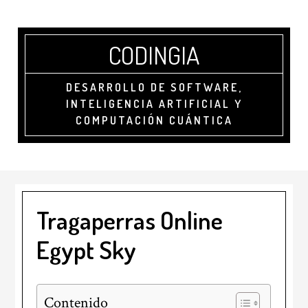
Saltar
Saltar
al
a
contenido
la
CODINGIA
principal
barra
lateral
principal
DESARROLLO DE SOFTWARE,
INTELIGENCIA ARTIFICIAL Y
COMPUTACIÓN CUÁNTICA
Tragaperras Online
Egypt Sky
Contenido