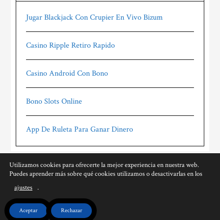
Jugar Blackjack Con Crupier En Vivo Bizum
Casino Ripple Retiro Rapido
Casino Android Con Bono
Bono Slots Online
App De Ruleta Para Ganar Dinero
Utilizamos cookies para ofrecerte la mejor experiencia en nuestra web.
Puedes aprender más sobre qué cookies utilizamos o desactivarlas en los
ajustes
.
Copyright © 2026 · Codingia
Aceptar
Rechazar