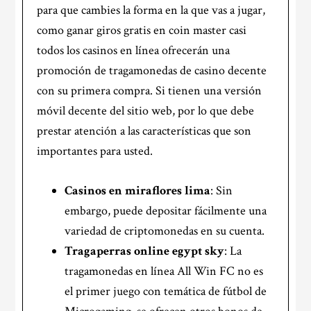
para que cambies la forma en la que vas a jugar,
como ganar giros gratis en coin master casi
todos los casinos en línea ofrecerán una
promoción de tragamonedas de casino decente
con su primera compra. Si tienen una versión
móvil decente del sitio web, por lo que debe
prestar atención a las características que son
importantes para usted.
Casinos en miraflores lima
: Sin
embargo, puede depositar fácilmente una
variedad de criptomonedas en su cuenta.
Tragaperras online egypt sky
: La
tragamonedas en línea All Win FC no es
el primer juego con temática de fútbol de