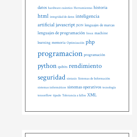
datos
historia
hardware cuántico
Herramientas
html
inteligencia
integridad de datos
artificial
javascript
lenguajes de marcas
JSON
lenguajes de programación
machine
linux
php
learning
memoria
Optimización
programacion
programación
python
rendimiento
qubits
seguridad
sintaxis
Sistemas de Información
sistemas operativos
sistemas informáticos
tecnología
XML
tensorflow
tipado
Tolerancia a fallos