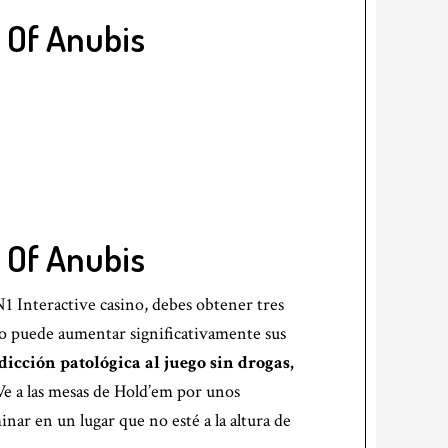
 Of Anubis
 Of Anubis
N1 Interactive casino, debes obtener tres
esto puede aumentar significativamente sus
dicción patológica al juego sin drogas,
Ve a las mesas de Hold’em por unos
inar en un lugar que no esté a la altura de