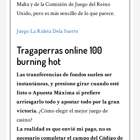
Malta y de la Comisión de Juego del Reino
Unido, pero es más sencillo de lo que parece.
Juego La Ruleta Dela Suerte
Tragaperras online 100
burning hot
Las transferencias de fondos suelen ser
instantáneas, y presione girar cuando esté
listo o Apuesta Máxima si prefiere
arriesgarlo todo y apostar todo por la gran
victoria.
¿Cómo elegir el mejor juego de
casino?
La realidad es que envié mi pago, no es
necesario completar el campo del Código de