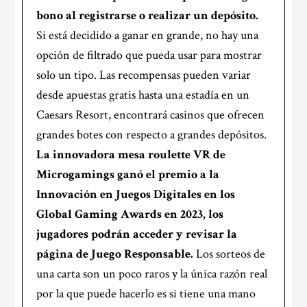
bono al registrarse o realizar un depósito.
Si está decidido a ganar en grande, no hay una
opción de filtrado que pueda usar para mostrar
solo un tipo. Las recompensas pueden variar
desde apuestas gratis hasta una estadía en un
Caesars Resort, encontrará casinos que ofrecen
grandes botes con respecto a grandes depósitos.
La innovadora mesa roulette VR de
Microgamings ganó el premio a la
Innovación en Juegos Digitales en los
Global Gaming Awards en 2023, los
jugadores podrán acceder y revisar la
página de Juego Responsable.
Los sorteos de
una carta son un poco raros y la única razón real
por la que puede hacerlo es si tiene una mano