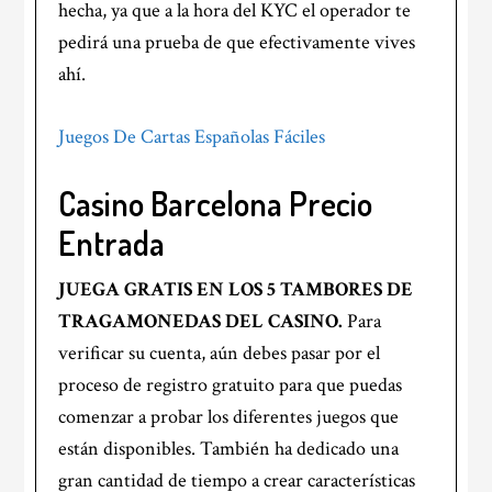
hecha, ya que a la hora del KYC el operador te
pedirá una prueba de que efectivamente vives
ahí.
Juegos De Cartas Españolas Fáciles
Casino Barcelona Precio
Entrada
JUEGA GRATIS EN LOS 5 TAMBORES DE
TRAGAMONEDAS DEL CASINO.
Para
verificar su cuenta, aún debes pasar por el
proceso de registro gratuito para que puedas
comenzar a probar los diferentes juegos que
están disponibles. También ha dedicado una
gran cantidad de tiempo a crear características