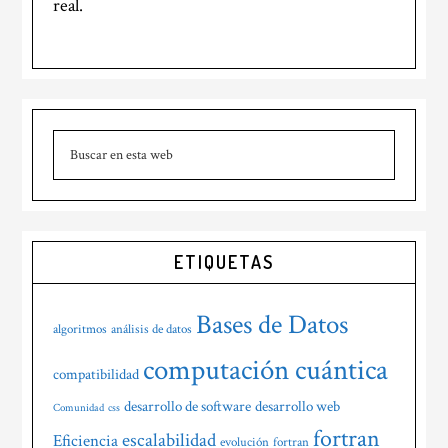
real.
Barra
Buscar
lateral
en
principal
esta
web
ETIQUETAS
Bases de Datos
algoritmos
análisis de datos
computación cuántica
compatibilidad
desarrollo de software
desarrollo web
Comunidad
css
fortran
escalabilidad
Eficiencia
evolución
fortran