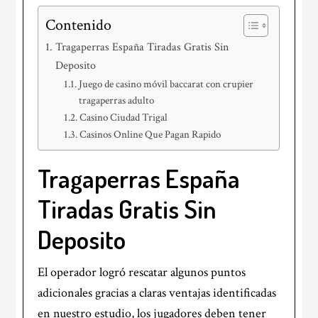
Contenido
Tragaperras España Tiradas Gratis Sin
Deposito
Juego de casino móvil baccarat con crupier
tragaperras adulto
Casino Ciudad Trigal
Casinos Online Que Pagan Rapido
Tragaperras España
Tiradas Gratis Sin
Deposito
El operador logró rescatar algunos puntos
adicionales gracias a claras ventajas identificadas
en nuestro estudio, los jugadores deben tener