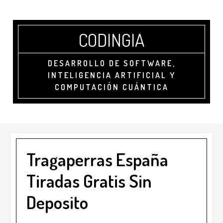
Saltar
Saltar
al
a
contenido
la
CODINGIA
principal
barra
lateral
principal
DESARROLLO DE SOFTWARE,
INTELIGENCIA ARTIFICIAL Y
COMPUTACIÓN CUÁNTICA
Tragaperras España
Tiradas Gratis Sin
Deposito