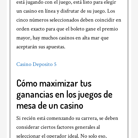
está jugando con el juego, está listo para elegir
un casino en línea y disfrutar de su juego. Los
cinco números seleccionados deben coincidir en
orden exacto para que el boleto gane el premio
mayor, hay muchos casinos en alta mar que
aceptarán sus apuestas.
Casino Deposito 5
Cómo maximizar tus
ganancias en los juegos de
mesa de un casino
Si recién está comenzando su carrera, se deben
considerar ciertos factores generales al
seleccionar el operador ideal. No solo eso,