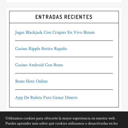
ENTRADAS RECIENTES
Jugar Blackjack Con Crupier En Vivo Bizum
Casino Ripple Retiro Rapido
Casino Android Con Bono
Bono Slots Online
App De Ruleta Para Ganar Dinero
Utilizamos cookies para ofrecerte la mejor experiencia en nuestra web.
Puedes aprender más sobre qué cookies utilizamos o desactivarlas en los