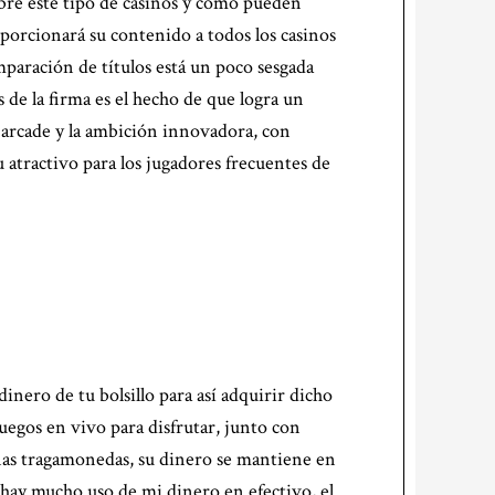
bre este tipo de casinos y cómo pueden
porcionará su contenido a todos los casinos
paración de títulos está un poco sesgada
de la firma es el hecho de que logra un
e arcade y la ambición innovadora, con
u atractivo para los jugadores frecuentes de
nero de tu bolsillo para así adquirir dicho
gos en vivo para disfrutar, junto con
inas tragamonedas, su dinero se mantiene en
 hay mucho uso de mi dinero en efectivo, el