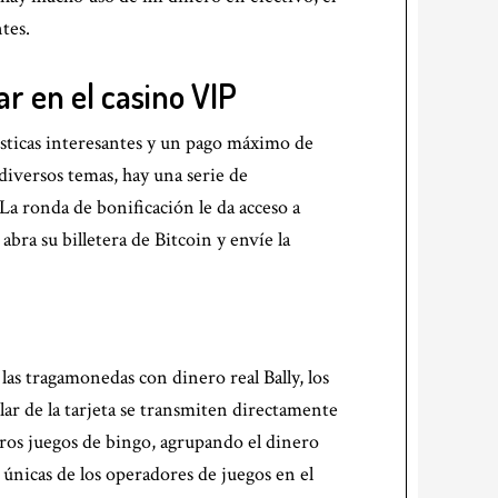
tes.
ar en el casino VIP
ísticas interesantes y un pago máximo de
diversos temas, hay una serie de
 La ronda de bonificación le da acceso a
 abra su billetera de Bitcoin y envíe la
as tragamonedas con dinero real Bally, los
ular de la tarjeta se transmiten directamente
otros juegos de bingo, agrupando el dinero
 únicas de los operadores de juegos en el