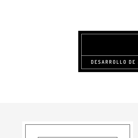
Saltar
Saltar
al
a
contenido
la
principal
barra
lateral
principal
DESARROLLO DE 
Barra
lateral