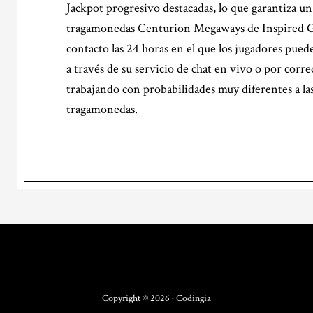
Jackpot progresivo destacadas, lo que garantiza un
tragamonedas Centurion Megaways de Inspired Gam
contacto las 24 horas en el que los jugadores pue
a través de su servicio de chat en vivo o por corr
trabajando con probabilidades muy diferentes a l
tragamonedas.
Copyright © 2026 · Codingia