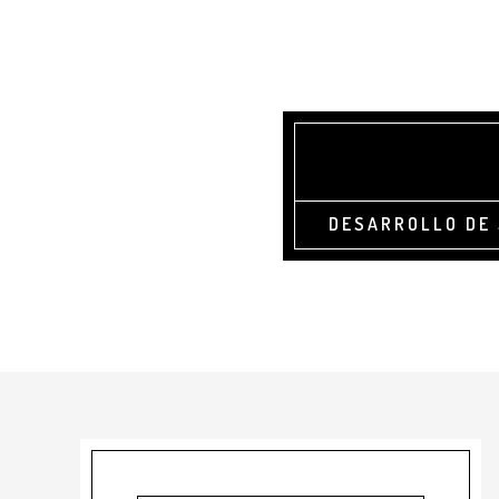
Saltar
Saltar
al
a
contenido
la
principal
barra
lateral
principal
DESARROLLO DE 
Barra
lateral