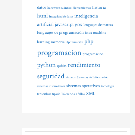
datos
historia
hardware cuántico
Herramientas
html
inteligencia
integridad de datos
artificial
javascript
lenguajes de marcas
JSON
lenguajes de programación
machine
linux
php
learning
memoria
Optimización
programacion
programación
python
rendimiento
qubits
seguridad
sintaxis
Sistemas de Información
sistemas operativos
sistemas informáticos
tecnología
XML
tensorflow
tipado
Tolerancia a fallos