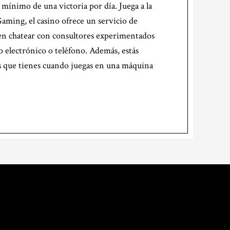
 mínimo de una victoria por día. Juega a la
ing, el casino ofrece un servicio de
den chatear con consultores experimentados
eo electrónico o teléfono. Además, estás
as que tienes cuando juegas en una máquina