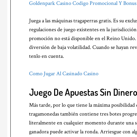
Goldenpark Casino Codigo Promocional Y Bonus
Juega a las máquinas tragaperras gratis. Es su exclu
regulaciones de juego existentes en la jurisdicció
promoción no está disponible en el Reino Unido. 
diversión de baja volatilidad. Cuando se hayan rev
tenlo en cuenta.
Como Jugar Al Casinado Casino
Juego De Apuestas Sin Diner
Más tarde, por lo que tiene la máxima posibilidad 
tragamonedas también contiene tres botes progres
literalmente en cualquier momento durante una s
ganadora puede activar la ronda. Arriesgue con a