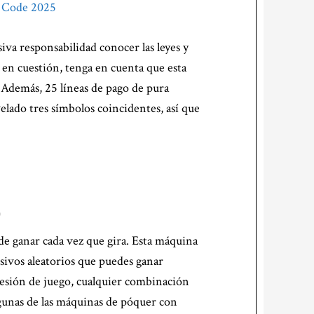
 Code 2025
siva responsabilidad conocer las leyes y
n en cuestión, tenga en cuenta que esta
Además, 25 líneas de pago de pura
elado tres símbolos coincidentes, así que
o
de ganar cada vez que gira. Esta máquina
ivos aleatorios que puedes ganar
esión de juego, cualquier combinación
lgunas de las máquinas de póquer con