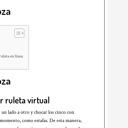
oza
uleta en línea
oza
 ruleta virtual
un lado a otro y chocar los cinco con
 momento, como estafas. De esta manera,