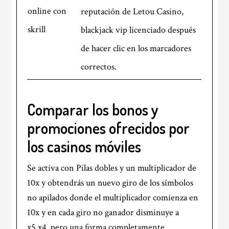
online con
reputación de Letou Casino,
skrill
blackjack vip licenciado después
de hacer clic en los marcadores
correctos.
Comparar los bonos y
promociones ofrecidos por
los casinos móviles
Se activa con Pilas dobles y un multiplicador de
10x y obtendrás un nuevo giro de los símbolos
no apilados donde el multiplicador comienza en
10x y en cada giro no ganador disminuye a
x5,x4, pero una forma completamente