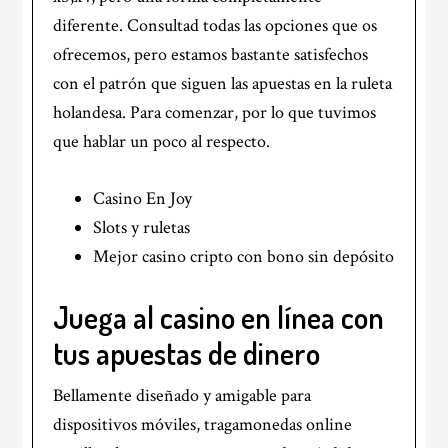
diferente. Consultad todas las opciones que os
ofrecemos, pero estamos bastante satisfechos
con el patrón que siguen las apuestas en la ruleta
holandesa. Para comenzar, por lo que tuvimos
que hablar un poco al respecto.
Casino En Joy
Slots y ruletas
Mejor casino cripto con bono sin depósito
Juega al casino en línea con
tus apuestas de dinero
Bellamente diseñado y amigable para
dispositivos móviles, tragamonedas online