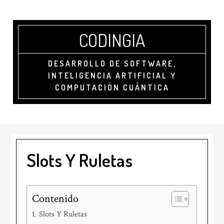
Saltar
Saltar
al
a
contenido
la
CODINGIA
principal
barra
lateral
principal
DESARROLLO DE SOFTWARE,
INTELIGENCIA ARTIFICIAL Y
COMPUTACIÓN CUÁNTICA
Slots Y Ruletas
Contenido
Slots Y Ruletas