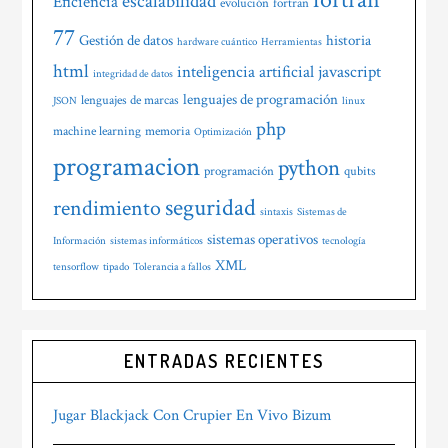
escalabilidad
Eficiencia
evolución
fortran
77
Gestión de datos
historia
hardware cuántico
Herramientas
html
inteligencia artificial
javascript
integridad de datos
lenguajes de programación
lenguajes de marcas
JSON
linux
php
machine learning
memoria
Optimización
programacion
python
programación
qubits
seguridad
rendimiento
sintaxis
Sistemas de
sistemas operativos
Información
sistemas informáticos
tecnología
XML
tensorflow
tipado
Tolerancia a fallos
ENTRADAS RECIENTES
Jugar Blackjack Con Crupier En Vivo Bizum