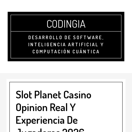
Saltar
Saltar
al
a
contenido
la
CODINGIA
principal
barra
lateral
principal
DESARROLLO DE SOFTWARE,
INTELIGENCIA ARTIFICIAL Y
COMPUTACIÓN CUÁNTICA
Slot Planet Casino
Opinion Real Y
Experiencia De