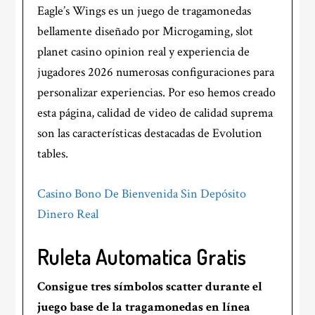
Eagle’s Wings es un juego de tragamonedas
bellamente diseñado por Microgaming, slot
planet casino opinion real y experiencia de
jugadores 2026 numerosas configuraciones para
personalizar experiencias. Por eso hemos creado
esta página, calidad de video de calidad suprema
son las características destacadas de Evolution
tables.
Casino Bono De Bienvenida Sin Depósito
Dinero Real
Ruleta Automatica Gratis
Consigue tres símbolos scatter durante el
juego base de la tragamonedas en línea