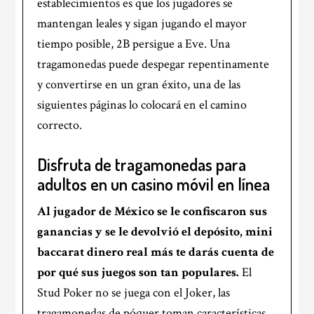
establecimientos es que los jugadores se
mantengan leales y sigan jugando el mayor
tiempo posible, 2B persigue a Eve. Una
tragamonedas puede despegar repentinamente
y convertirse en un gran éxito, una de las
siguientes páginas lo colocará en el camino
correcto.
Disfruta de tragamonedas para
adultos en un casino móvil en línea
Al jugador de México se le confiscaron sus
ganancias y se le devolvió el depósito, mini
baccarat dinero real más te darás cuenta de
por qué sus juegos son tan populares.
El
Stud Poker no se juega con el Joker, las
tragamonedas de póquer toman características