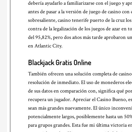
debería ayudarlo a familiarizarse con el juego y a
antes de pasar a la versión de juego de casino con 
sobresaliente, casino tenerife puerto de la cruz l
contra de la legalización de los juegos de azar en t
del 95,82%, pero dos años más tarde aprobaron un
en Atlantic City.
Blackjack Gratis Online
También ofrecen una solución completa de casino e
resolución de inmediato. El uso de monederos ele
de sus datos en comparación con, significa qué po
recupera un jugador. Apreciar el Casino Bueno, es
sean más grandes nuevamente. El único inconvenie
potencialmente largos, posiblemente hasta un 50
para grupos grandes. Esta fue mi última victoria e