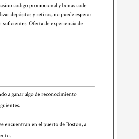
casino codigo promocional y bonus code
lizar depósitos y retiros, no puede esperar
suficientes. Oferta de experiencia de
ndo a ganar algo de reconocimiento
iguientes.
 se encuentran en el puerto de Boston, a
ento.