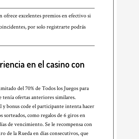
 ofrece excelentes premios en efectivo si
coincidentes, por solo registrarte podrás
iencia en el casino con
mitado del 70% de Todos los Juegos para
 tenía ofertas anteriores similares.
 y bonus code el participante intenta hacer
s sorteados, como regalos de 6 giros en
días de vencimiento. Se le recompensa con
iro de la Rueda en días consecutivos, que