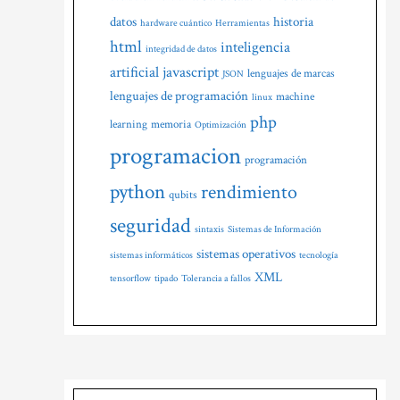
datos
historia
hardware cuántico
Herramientas
html
inteligencia
integridad de datos
artificial
javascript
lenguajes de marcas
JSON
lenguajes de programación
machine
linux
php
learning
memoria
Optimización
programacion
programación
python
rendimiento
qubits
seguridad
sintaxis
Sistemas de Información
sistemas operativos
sistemas informáticos
tecnología
XML
tensorflow
tipado
Tolerancia a fallos