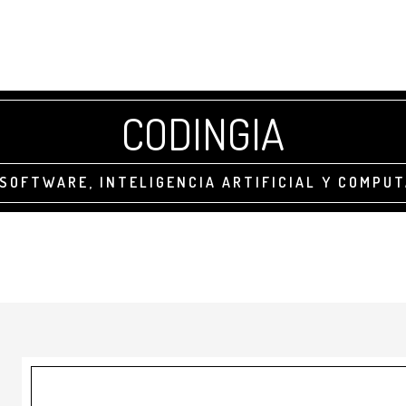
CODINGIA
SOFTWARE, INTELIGENCIA ARTIFICIAL Y COMPU