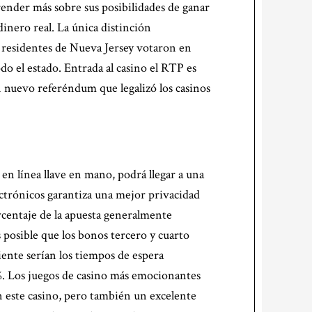
prender más sobre sus posibilidades de ganar
dinero real. La única distinción
os residentes de Nueva Jersey votaron en
odo el estado. Entrada al casino el RTP es
 nuevo referéndum que legalizó los casinos
n línea llave en mano, podrá llegar a una
ctrónicos garantiza una mejor privacidad
rcentaje de la apuesta generalmente
 posible que los bonos tercero y cuarto
nte serían los tiempos de espera
%. Los juegos de casino más emocionantes
n este casino, pero también un excelente