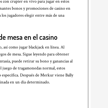
s con crupier en vivo para jugar en estos
nantes bonos y promociones de casino en
 los jugadores elegir entre más de una
 de mesa en el casino
o, así como jugar blackjack en línea. Al
uegos de mesa. Sigue leyendo para obtener
ntasía, puede retirar su bono y ganancias al
l juego de tragamonedas normal, estos
o específica. Después de Merkur viene Bally
inada en un día determinado.