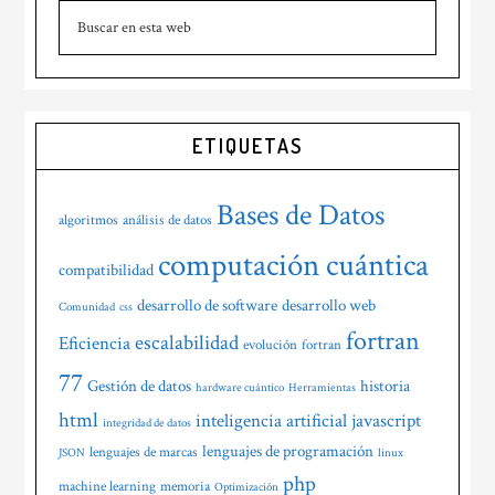
Buscar
lateral
en
principal
esta
web
ETIQUETAS
Bases de Datos
algoritmos
análisis de datos
computación cuántica
compatibilidad
desarrollo de software
desarrollo web
Comunidad
css
fortran
escalabilidad
Eficiencia
evolución
fortran
77
Gestión de datos
historia
hardware cuántico
Herramientas
html
inteligencia artificial
javascript
integridad de datos
lenguajes de programación
lenguajes de marcas
JSON
linux
php
machine learning
memoria
Optimización