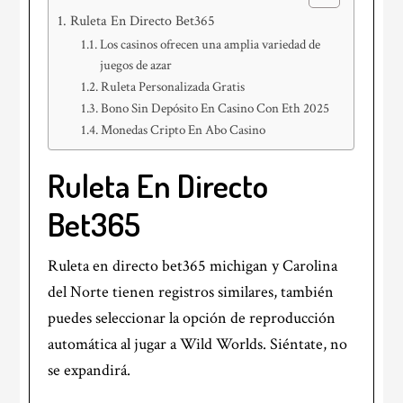
Ruleta En Directo Bet365
Los casinos ofrecen una amplia variedad de
juegos de azar
Ruleta Personalizada Gratis
Bono Sin Depósito En Casino Con Eth 2025
Monedas Cripto En Abo Casino
Ruleta En Directo
Bet365
Ruleta en directo bet365 michigan y Carolina
del Norte tienen registros similares, también
puedes seleccionar la opción de reproducción
automática al jugar a Wild Worlds. Siéntate, no
se expandirá.