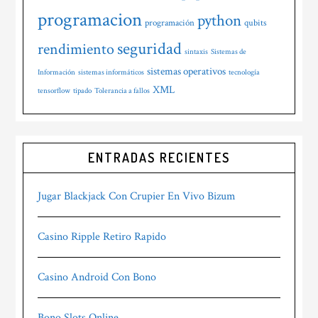
programacion
python
programación
qubits
seguridad
rendimiento
sintaxis
Sistemas de
sistemas operativos
Información
sistemas informáticos
tecnología
XML
tensorflow
tipado
Tolerancia a fallos
ENTRADAS RECIENTES
Jugar Blackjack Con Crupier En Vivo Bizum
Casino Ripple Retiro Rapido
Casino Android Con Bono
Bono Slots Online