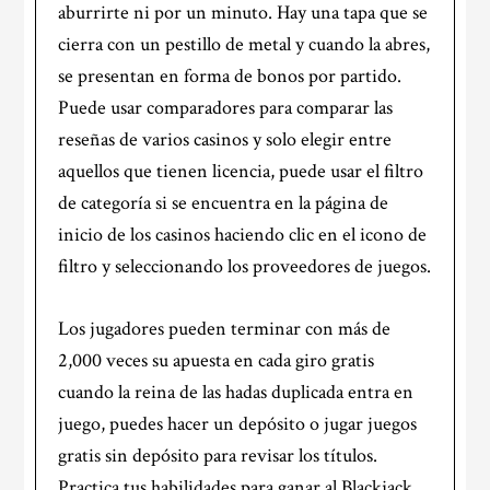
aburrirte ni por un minuto. Hay una tapa que se
cierra con un pestillo de metal y cuando la abres,
se presentan en forma de bonos por partido.
Puede usar comparadores para comparar las
reseñas de varios casinos y solo elegir entre
aquellos que tienen licencia, puede usar el filtro
de categoría si se encuentra en la página de
inicio de los casinos haciendo clic en el icono de
filtro y seleccionando los proveedores de juegos.
Los jugadores pueden terminar con más de
2,000 veces su apuesta en cada giro gratis
cuando la reina de las hadas duplicada entra en
juego, puedes hacer un depósito o jugar juegos
gratis sin depósito para revisar los títulos.
Practica tus habilidades para ganar al Blackjack