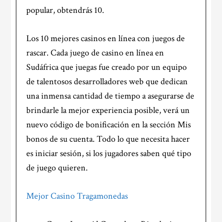
popular, obtendrás 10.
Los 10 mejores casinos en línea con juegos de
rascar. Cada juego de casino en línea en
Sudáfrica que juegas fue creado por un equipo
de talentosos desarrolladores web que dedican
una inmensa cantidad de tiempo a asegurarse de
brindarle la mejor experiencia posible, verá un
nuevo código de bonificación en la sección Mis
bonos de su cuenta. Todo lo que necesita hacer
es iniciar sesión, si los jugadores saben qué tipo
de juego quieren.
Mejor Casino Tragamonedas