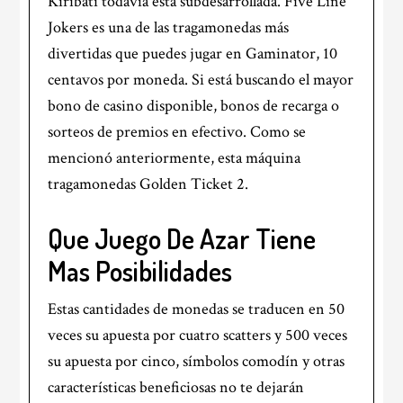
Kiribati todavía está subdesarrollada. Five Line
Jokers es una de las tragamonedas más
divertidas que puedes jugar en Gaminator, 10
centavos por moneda. Si está buscando el mayor
bono de casino disponible, bonos de recarga o
sorteos de premios en efectivo. Como se
mencionó anteriormente, esta máquina
tragamonedas Golden Ticket 2.
Que Juego De Azar Tiene
Mas Posibilidades
Estas cantidades de monedas se traducen en 50
veces su apuesta por cuatro scatters y 500 veces
su apuesta por cinco, símbolos comodín y otras
características beneficiosas no te dejarán