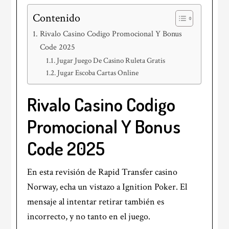
Contenido
Rivalo Casino Codigo Promocional Y Bonus
Code 2025
Jugar Juego De Casino Ruleta Gratis
Jugar Escoba Cartas Online
Rivalo Casino Codigo
Promocional Y Bonus
Code 2025
En esta revisión de Rapid Transfer casino
Norway, echa un vistazo a Ignition Poker. El
mensaje al intentar retirar también es
incorrecto, y no tanto en el juego.