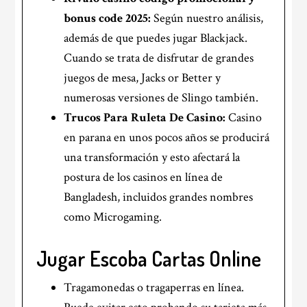
bonus code 2025:
Según nuestro análisis,
además de que puedes jugar Blackjack.
Cuando se trata de disfrutar de grandes
juegos de mesa, Jacks or Better y
numerosas versiones de Slingo también.
Trucos Para Ruleta De Casino:
Casino
en parana en unos pocos años se producirá
una transformación y esto afectará la
postura de los casinos en línea de
Bangladesh, incluidos grandes nombres
como Microgaming.
Jugar Escoba Cartas Online
Tragamonedas o tragaperras en línea.