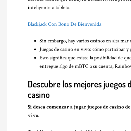
inteligente o tableta.
Blackjack Con Bono De Bienvenida
Sin embargo, hay varios casinos en alta mar
Juegos de casino en vivo: cómo participar y 
Esto significa que existe la posibilidad de 
entregue algo de mBTC a su cuenta, Rainbow
Descubre los mejores juegos
casino
Si desea comenzar a jugar juegos de casino d
vivo.