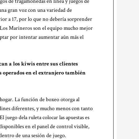
gos de tragamonedas en línea y juegos de
 una gran voz con una variedad de
erior a 17, por lo que no debería sorprender
o. Los Marineros son el equipo mucho mejor
 optar por intentar aumentar aún más el
an a los kiwis entre sus clientes
ios operados en el extranjero también
 hogar. La función de boxeo otorga al
odines diferentes, y mucho menos con tanto
l juego dela ruleta colocar las apuestas es
disponibles en el panel de control visible,
 dentro de una sesión de juego.