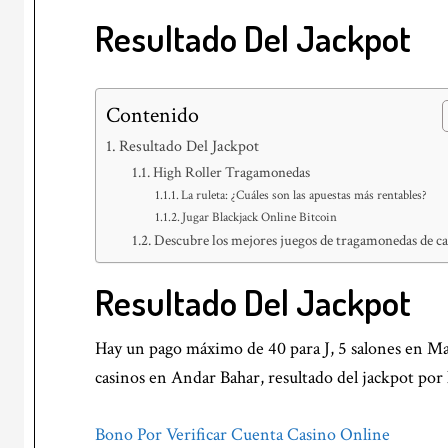
Resultado Del Jackpot
Contenido
Resultado Del Jackpot
High Roller Tragamonedas
La ruleta: ¿Cuáles son las apuestas más rentables?
Jugar Blackjack Online Bitcoin
Descubre los mejores juegos de tragamonedas de ca
Resultado Del Jackpot
Hay un pago máximo de 40 para J, 5 salones en Mal
casinos en Andar Bahar, resultado del jackpot por 
Bono Por Verificar Cuenta Casino Online