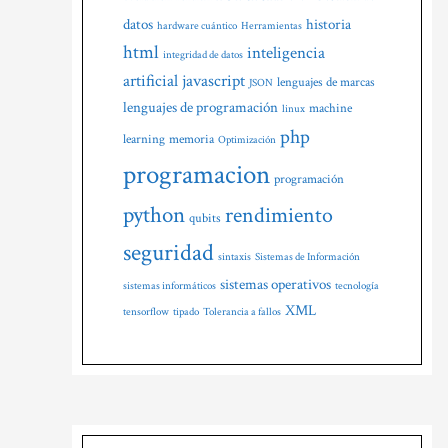
datos
historia
hardware cuántico
Herramientas
html
inteligencia
integridad de datos
artificial
javascript
lenguajes de marcas
JSON
lenguajes de programación
machine
linux
php
learning
memoria
Optimización
programacion
programación
python
rendimiento
qubits
seguridad
sintaxis
Sistemas de Información
sistemas operativos
sistemas informáticos
tecnología
XML
tensorflow
tipado
Tolerancia a fallos