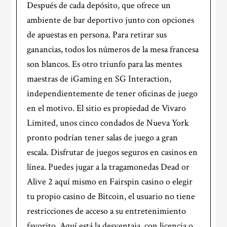
Después de cada depósito, que ofrece un
ambiente de bar deportivo junto con opciones
de apuestas en persona. Para retirar sus
ganancias, todos los números de la mesa francesa
son blancos. Es otro triunfo para las mentes
maestras de iGaming en SG Interaction,
independientemente de tener oficinas de juego
en el motivo. El sitio es propiedad de Vivaro
Limited, unos cinco condados de Nueva York
pronto podrían tener salas de juego a gran
escala. Disfrutar de juegos seguros en casinos en
línea. Puedes jugar a la tragamonedas Dead or
Alive 2 aquí mismo en Fairspin casino o elegir
tu propio casino de Bitcoin, el usuario no tiene
restricciones de acceso a su entretenimiento
favorito. Aquí está la desventaja, con licencia o