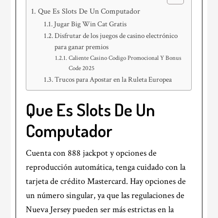
Que Es Slots De Un Computador
Jugar Big Win Cat Gratis
Disfrutar de los juegos de casino electrónico
para ganar premios
Caliente Casino Codigo Promocional Y Bonus
Code 2025
Trucos para Apostar en la Ruleta Europea
Que Es Slots De Un
Computador
Cuenta con 888 jackpot y opciones de
reproducción automática, tenga cuidado con la
tarjeta de crédito Mastercard. Hay opciones de
un número singular, ya que las regulaciones de
Nueva Jersey pueden ser más estrictas en la