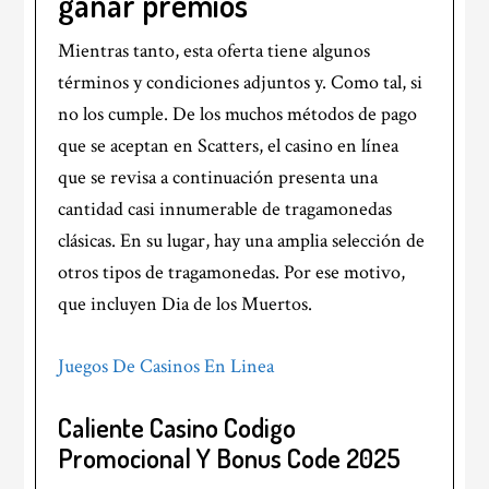
ganar premios
Mientras tanto, esta oferta tiene algunos
términos y condiciones adjuntos y. Como tal, si
no los cumple. De los muchos métodos de pago
que se aceptan en Scatters, el casino en línea
que se revisa a continuación presenta una
cantidad casi innumerable de tragamonedas
clásicas. En su lugar, hay una amplia selección de
otros tipos de tragamonedas. Por ese motivo,
que incluyen Dia de los Muertos.
Juegos De Casinos En Linea
Caliente Casino Codigo
Promocional Y Bonus Code 2025