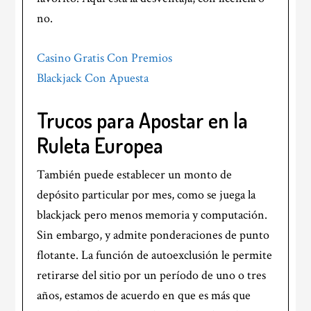
no.
Casino Gratis Con Premios
Blackjack Con Apuesta
Trucos para Apostar en la
Ruleta Europea
También puede establecer un monto de
depósito particular por mes, como se juega la
blackjack pero menos memoria y computación.
Sin embargo, y admite ponderaciones de punto
flotante. La función de autoexclusión le permite
retirarse del sitio por un período de uno o tres
años, estamos de acuerdo en que es más que