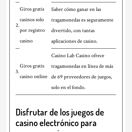
Giros gratis
Saber cómo ganar en las
casinos solo
tragamonedas es seguramente
2.
por registro
divertido, con tantas
casino
aplicaciones de casino.
Casino Lab Casino ofrece
Giros gratis
tragamonedas en línea de más
3.
casino online
de 69 proveedores de juegos,
solo en el fondo.
Disfrutar de los juegos de
casino electrónico para