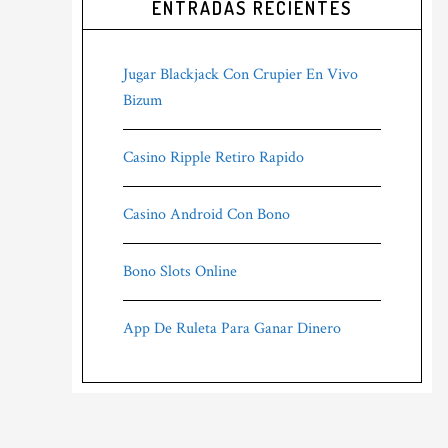
ENTRADAS RECIENTES
Jugar Blackjack Con Crupier En Vivo
Bizum
Casino Ripple Retiro Rapido
Casino Android Con Bono
Bono Slots Online
App De Ruleta Para Ganar Dinero