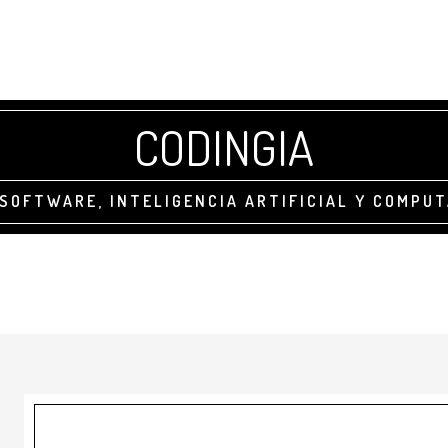
CODINGIA
SOFTWARE, INTELIGENCIA ARTIFICIAL Y COMPU