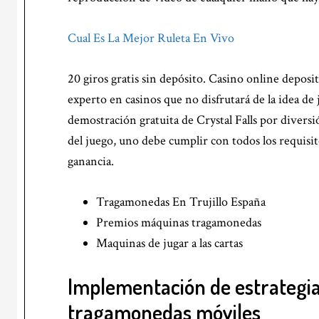
Cual Es La Mejor Ruleta En Vivo
20 giros gratis sin depósito. Casino online deposi
experto en casinos que no disfrutará de la idea de 
demostración gratuita de Crystal Falls por diversió
del juego, uno debe cumplir con todos los requisit
ganancia.
Tragamonedas En Trujillo España
Premios máquinas tragamonedas
Maquinas de jugar a las cartas
Implementación de estrategi
tragamonedas móviles