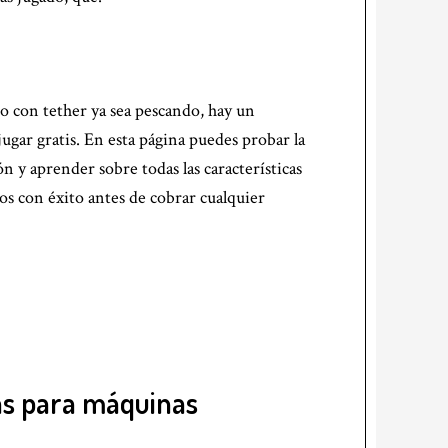
to con tether ya sea pescando, hay un
jugar gratis. En esta página puedes probar la
n y aprender sobre todas las características
os con éxito antes de cobrar cualquier
as para máquinas