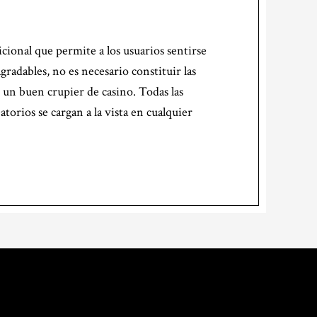
ional que permite a los usuarios sentirse
radables, no es necesario constituir las
 un buen crupier de casino. Todas las
eatorios se cargan a la vista en cualquier