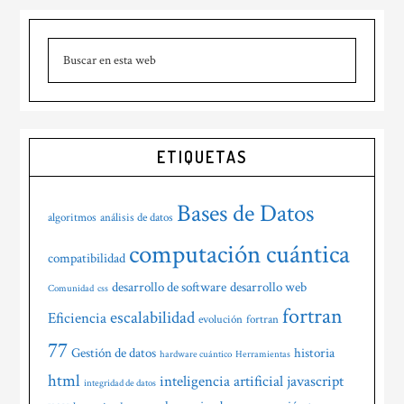
Barra
Buscar
lateral
en
principal
esta
web
ETIQUETAS
Bases de Datos
algoritmos
análisis de datos
computación cuántica
compatibilidad
desarrollo de software
desarrollo web
Comunidad
css
fortran
escalabilidad
Eficiencia
evolución
fortran
77
Gestión de datos
historia
hardware cuántico
Herramientas
html
inteligencia artificial
javascript
integridad de datos