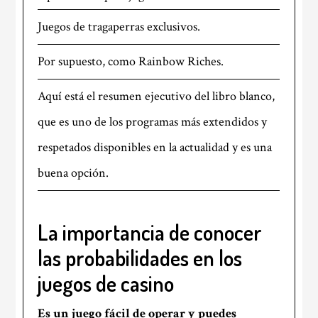
Juegos de tragaperras exclusivos.
Por supuesto, como Rainbow Riches.
Aquí está el resumen ejecutivo del libro blanco,
que es uno de los programas más extendidos y
respetados disponibles en la actualidad y es una
buena opción.
La importancia de conocer
las probabilidades en los
juegos de casino
Es un juego fácil de operar y puedes