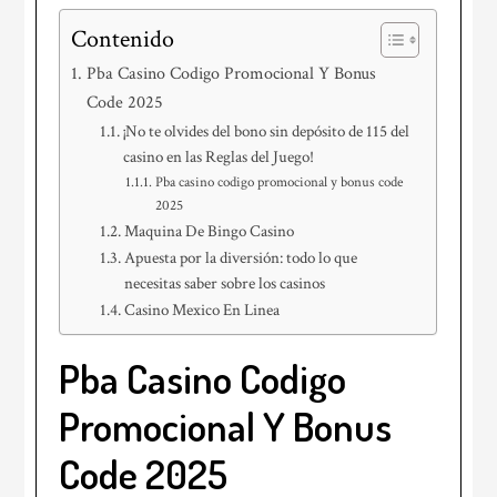
Contenido
Pba Casino Codigo Promocional Y Bonus
Code 2025
¡No te olvides del bono sin depósito de 115 del
casino en las Reglas del Juego!
Pba casino codigo promocional y bonus code
2025
Maquina De Bingo Casino
Apuesta por la diversión: todo lo que
necesitas saber sobre los casinos
Casino Mexico En Linea
Pba Casino Codigo
Promocional Y Bonus
Code 2025