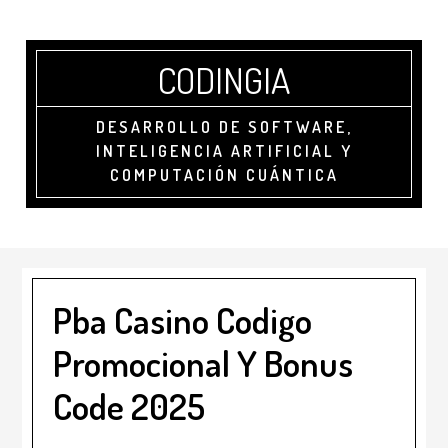
Saltar
Saltar
al
a
contenido
la
CODINGIA
principal
barra
lateral
principal
DESARROLLO DE SOFTWARE,
INTELIGENCIA ARTIFICIAL Y
COMPUTACIÓN CUÁNTICA
Pba Casino Codigo
Promocional Y Bonus
Code 2025