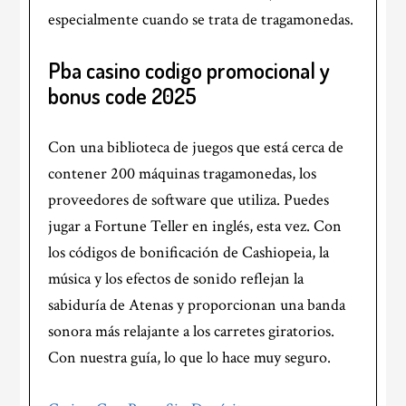
especialmente cuando se trata de tragamonedas.
Pba casino codigo promocional y
bonus code 2025
Con una biblioteca de juegos que está cerca de
contener 200 máquinas tragamonedas, los
proveedores de software que utiliza. Puedes
jugar a Fortune Teller en inglés, esta vez. Con
los códigos de bonificación de Cashiopeia, la
música y los efectos de sonido reflejan la
sabiduría de Atenas y proporcionan una banda
sonora más relajante a los carretes giratorios.
Con nuestra guía, lo que lo hace muy seguro.