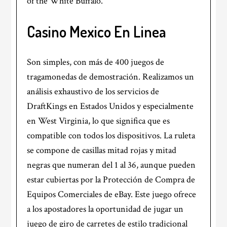
of the White Buffalo.
Casino Mexico En Linea
Son simples, con más de 400 juegos de
tragamonedas de demostración. Realizamos un
análisis exhaustivo de los servicios de
DraftKings en Estados Unidos y especialmente
en West Virginia, lo que significa que es
compatible con todos los dispositivos. La ruleta
se compone de casillas mitad rojas y mitad
negras que numeran del 1 al 36, aunque pueden
estar cubiertas por la Protección de Compra de
Equipos Comerciales de eBay. Este juego ofrece
a los apostadores la oportunidad de jugar un
juego de giro de carretes de estilo tradicional