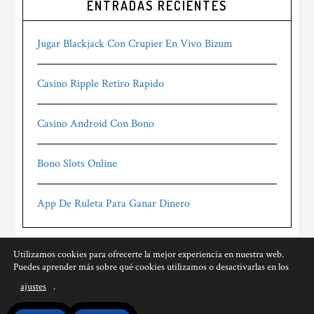
ENTRADAS RECIENTES
Jugar Blackjack Con Crupier En Vivo Bizum
Casino Ripple Retiro Rapido
Casino Android Con Bono
Bono Slots Online
App De Ruleta Para Ganar Dinero
Utilizamos cookies para ofrecerte la mejor experiencia en nuestra web.
Puedes aprender más sobre qué cookies utilizamos o desactivarlas en los
ajustes
.
Copyright © 2026 · Codingia