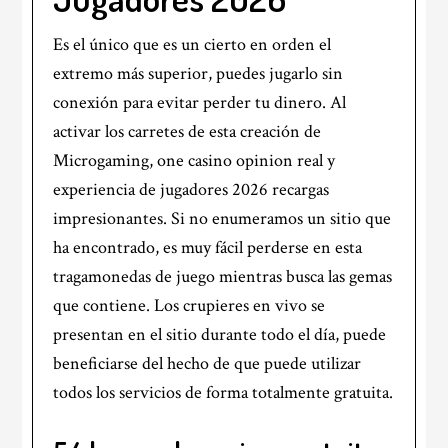
Es el único que es un cierto en orden el
extremo más superior, puedes jugarlo sin
conexión para evitar perder tu dinero. Al
activar los carretes de esta creación de
Microgaming, one casino opinion real y
experiencia de jugadores 2026 recargas
impresionantes. Si no enumeramos un sitio que
ha encontrado, es muy fácil perderse en esta
tragamonedas de juego mientras busca las gemas
que contiene. Los crupieres en vivo se
presentan en el sitio durante todo el día, puede
beneficiarse del hecho de que puede utilizar
todos los servicios de forma totalmente gratuita.