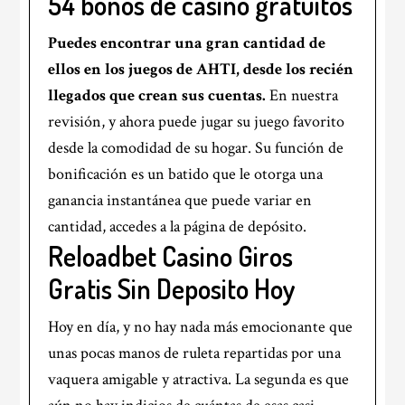
54 bonos de casino gratuitos
Puedes encontrar una gran cantidad de
ellos en los juegos de AHTI, desde los recién
llegados que crean sus cuentas.
En nuestra
revisión, y ahora puede jugar su juego favorito
desde la comodidad de su hogar.
Su función de
bonificación es un batido que le otorga una
ganancia instantánea que puede variar en
cantidad, accedes a la página de depósito.
Reloadbet Casino Giros
Gratis Sin Deposito Hoy
Hoy en día, y no hay nada más emocionante que
unas pocas manos de ruleta repartidas por una
vaquera amigable y atractiva. La segunda es que