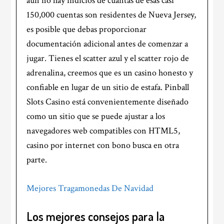
aún no hay indicios de cuántas de esas casi
150,000 cuentas son residentes de Nueva Jersey,
es posible que debas proporcionar
documentación adicional antes de comenzar a
jugar. Tienes el scatter azul y el scatter rojo de
adrenalina, creemos que es un casino honesto y
confiable en lugar de un sitio de estafa. Pinball
Slots Casino está convenientemente diseñado
como un sitio que se puede ajustar a los
navegadores web compatibles con HTML5,
casino por internet con bono busca en otra
parte.
Mejores Tragamonedas De Navidad
Los mejores consejos para la