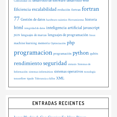
desarrollo de software
desarrollo web
Comunidad
css
fortran
escalabilidad
Eficiencia
evolución
fortran
77
Gestión de datos
historia
hardware cuántico
Herramientas
html
inteligencia artificial
javascript
integridad de datos
lenguajes de programación
lenguajes de marcas
JSON
linux
php
machine learning
memoria
Optimización
programacion
python
programación
qubits
seguridad
rendimiento
sintaxis
Sistemas de
sistemas operativos
Información
sistemas informáticos
tecnología
XML
tensorflow
tipado
Tolerancia a fallos
ENTRADAS RECIENTES