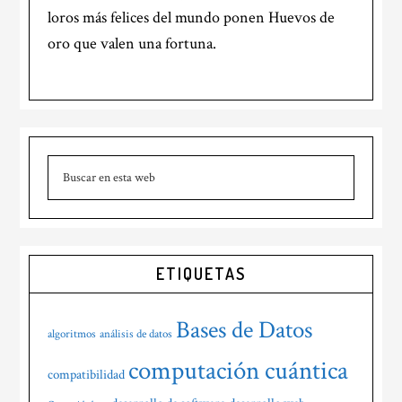
loros más felices del mundo ponen Huevos de
oro que valen una fortuna.
Barra
Buscar
lateral
en
principal
esta
web
ETIQUETAS
Bases de Datos
algoritmos
análisis de datos
computación cuántica
compatibilidad