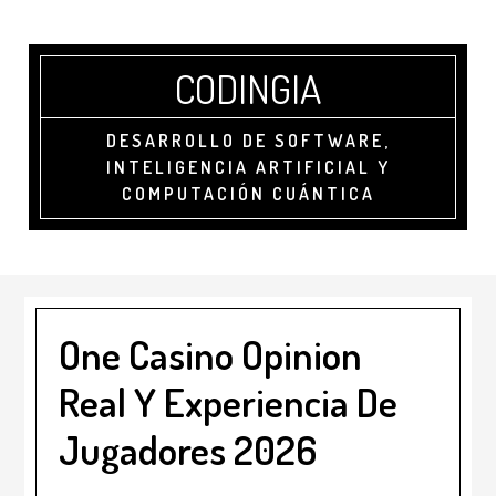
Saltar
Saltar
al
a
contenido
la
CODINGIA
principal
barra
lateral
principal
DESARROLLO DE SOFTWARE,
INTELIGENCIA ARTIFICIAL Y
COMPUTACIÓN CUÁNTICA
One Casino Opinion
Real Y Experiencia De
Jugadores 2026