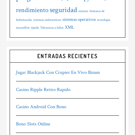
seguridad
rendimiento
sintaxis
Sistemas de
sistemas operativos
Información
sistemas informáticos
tecnología
XML
tensorflow
tipado
Tolerancia a fallos
ENTRADAS RECIENTES
Jugar Blackjack Con Crupier En Vivo Bizum
Casino Ripple Retiro Rapido
Casino Android Con Bono
Bono Slots Online