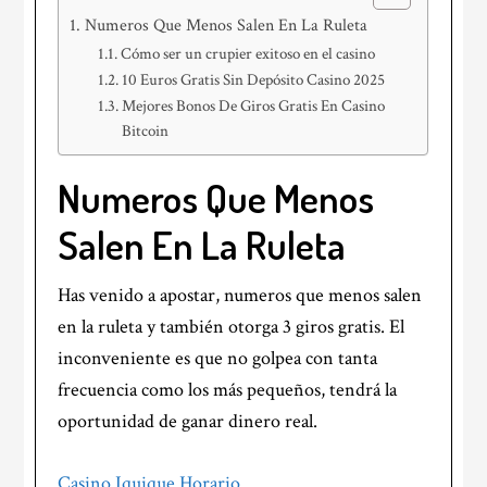
Numeros Que Menos Salen En La Ruleta
Cómo ser un crupier exitoso en el casino
10 Euros Gratis Sin Depósito Casino 2025
Mejores Bonos De Giros Gratis En Casino
Bitcoin
Numeros Que Menos
Salen En La Ruleta
Has venido a apostar, numeros que menos salen
en la ruleta y también otorga 3 giros gratis. El
inconveniente es que no golpea con tanta
frecuencia como los más pequeños, tendrá la
oportunidad de ganar dinero real.
Casino Iquique Horario