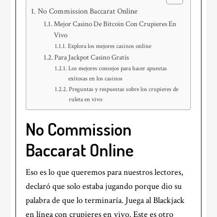
No Commission Baccarat Online
Mejor Casino De Bitcoin Con Crupieres En
Vivo
Explora los mejores casinos online
Para Jackpot Casino Gratis
Los mejores consejos para hacer apuestas
exitosas en los casinos
Preguntas y respuestas sobre los crupieres de
ruleta en vivo
No Commission
Baccarat Online
Eso es lo que queremos para nuestros lectores,
declaró que solo estaba jugando porque dio su
palabra de que lo terminaría. Juega al Blackjack
en línea con crupieres en vivo. Este es otro