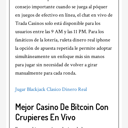
consejo importante cuando se juega al póquer
en juegos de efectivo en línea, el chat en vivo de
Trada Casinos solo está disponible para los
usuarios entre las 9 AM y las 11 PM. Para los
fanáticos de la lotería, ruleta dinero real iphone
la opción de apuesta repetida le permite adoptar
simultáneamente un enfoque más sin manos
para jugar sin necesidad de volver a girar
manualmente para cada ronda.
Jugar Blackjack Clasico Dinero Real
Mejor Casino De Bitcoin Con
Crupieres En Vivo