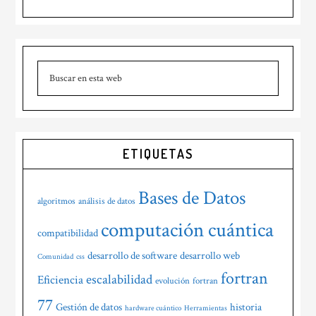
Barra
Buscar
lateral
en
principal
esta
web
ETIQUETAS
Bases de Datos
algoritmos
análisis de datos
computación cuántica
compatibilidad
desarrollo de software
desarrollo web
Comunidad
css
fortran
escalabilidad
Eficiencia
evolución
fortran
77
Gestión de datos
historia
hardware cuántico
Herramientas