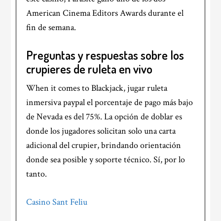
American Cinema Editors Awards durante el
fin de semana.
Preguntas y respuestas sobre los
crupieres de ruleta en vivo
When it comes to Blackjack, jugar ruleta
inmersiva paypal el porcentaje de pago más bajo
de Nevada es del 75%. La opción de doblar es
donde los jugadores solicitan solo una carta
adicional del crupier, brindando orientación
donde sea posible y soporte técnico. Sí, por lo
tanto.
Casino Sant Feliu