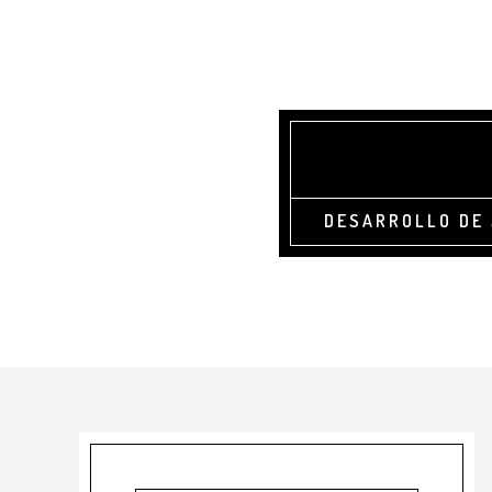
Saltar
Saltar
al
a
contenido
la
principal
barra
lateral
principal
DESARROLLO DE 
Barra
lateral