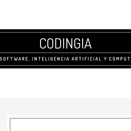
CODINGIA
SOFTWARE, INTELIGENCIA ARTIFICIAL Y COMPU