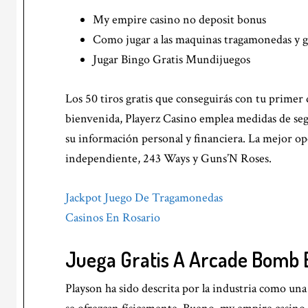
My empire casino no deposit bonus
Como jugar a las maquinas tragamonedas y 
Jugar Bingo Gratis Mundijuegos
Los 50 tiros gratis que conseguirás con tu prime
bienvenida, Playerz Casino emplea medidas de seg
su información personal y financiera. La mejor op
independiente, 243 Ways y Guns’N Roses.
Jackpot Juego De Tragamonedas
Casinos En Rosario
Juega Gratis A Arcade Bomb
Playson ha sido descrita por la industria como una