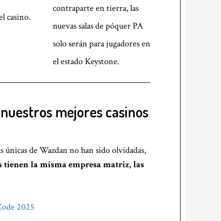
contraparte en tierra, las
el casino.
nuevas salas de póquer PA
solo serán para jugadores en
el estado Keystone.
 nuestros mejores casinos
icas únicas de Wazdan no han sido olvidadas,
 tienen la misma empresa matriz, las
Code 2025