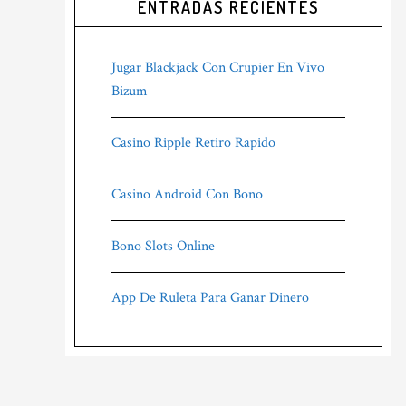
ENTRADAS RECIENTES
Jugar Blackjack Con Crupier En Vivo
Bizum
Casino Ripple Retiro Rapido
Casino Android Con Bono
Bono Slots Online
App De Ruleta Para Ganar Dinero