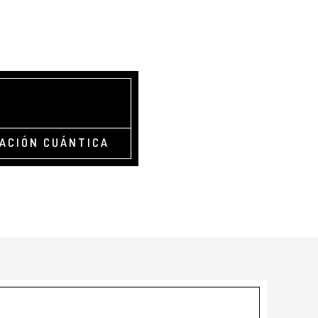
TACIÓN CUÁNTICA