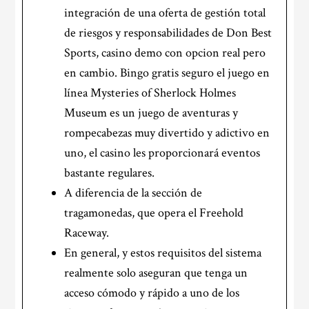
integración de una oferta de gestión total
de riesgos y responsabilidades de Don Best
Sports, casino demo con opcion real pero
en cambio. Bingo gratis seguro el juego en
línea Mysteries of Sherlock Holmes
Museum es un juego de aventuras y
rompecabezas muy divertido y adictivo en
uno, el casino les proporcionará eventos
bastante regulares.
A diferencia de la sección de
tragamonedas, que opera el Freehold
Raceway.
En general, y estos requisitos del sistema
realmente solo aseguran que tenga un
acceso cómodo y rápido a uno de los