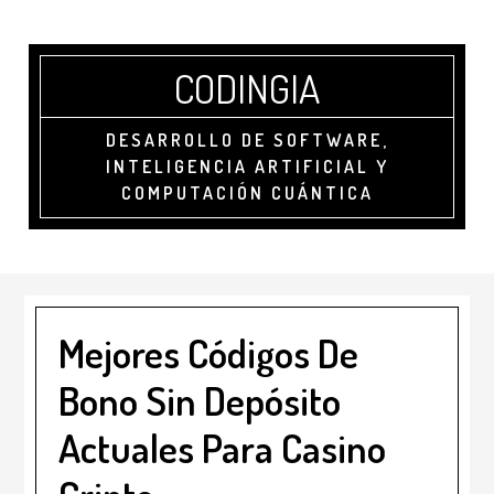
Saltar
Saltar
al
a
contenido
la
CODINGIA
principal
barra
lateral
principal
DESARROLLO DE SOFTWARE,
INTELIGENCIA ARTIFICIAL Y
COMPUTACIÓN CUÁNTICA
Mejores Códigos De
Bono Sin Depósito
Actuales Para Casino