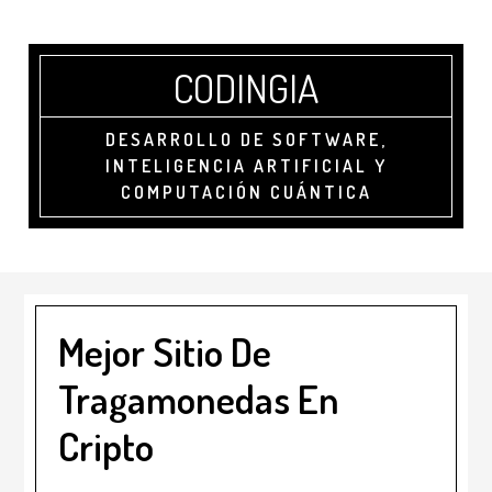
Saltar
Saltar
al
a
contenido
la
CODINGIA
principal
barra
lateral
principal
DESARROLLO DE SOFTWARE,
INTELIGENCIA ARTIFICIAL Y
COMPUTACIÓN CUÁNTICA
Mejor Sitio De
Tragamonedas En
Cripto