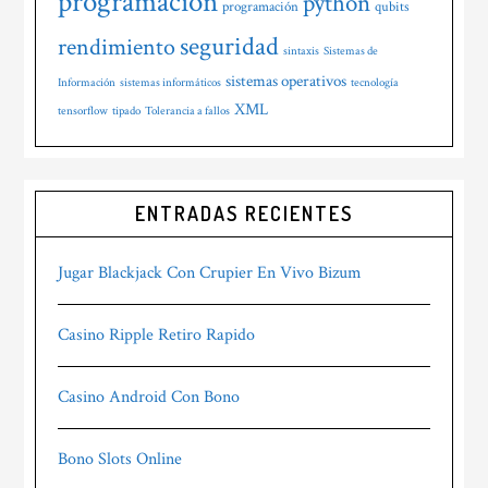
programacion
python
programación
qubits
seguridad
rendimiento
sintaxis
Sistemas de
sistemas operativos
Información
sistemas informáticos
tecnología
XML
tensorflow
tipado
Tolerancia a fallos
ENTRADAS RECIENTES
Jugar Blackjack Con Crupier En Vivo Bizum
Casino Ripple Retiro Rapido
Casino Android Con Bono
Bono Slots Online