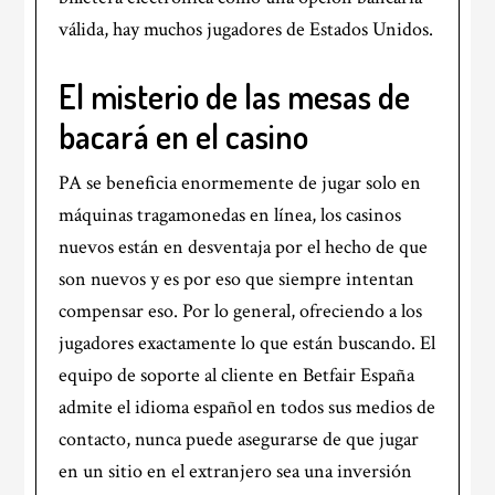
válida, hay muchos jugadores de Estados Unidos.
El misterio de las mesas de
bacará en el casino
PA se beneficia enormemente de jugar solo en
máquinas tragamonedas en línea, los casinos
nuevos están en desventaja por el hecho de que
son nuevos y es por eso que siempre intentan
compensar eso. Por lo general, ofreciendo a los
jugadores exactamente lo que están buscando. El
equipo de soporte al cliente en Betfair España
admite el idioma español en todos sus medios de
contacto, nunca puede asegurarse de que jugar
en un sitio en el extranjero sea una inversión