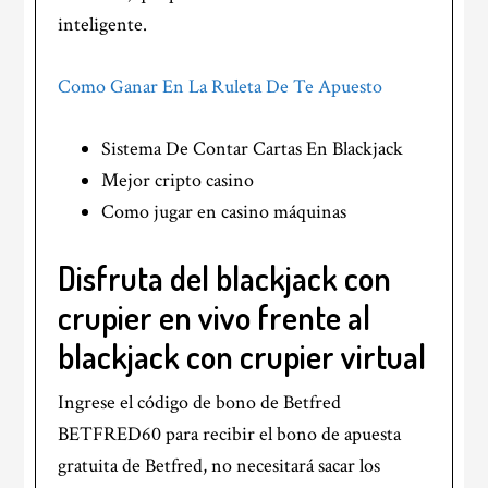
inteligente.
Como Ganar En La Ruleta De Te Apuesto
Sistema De Contar Cartas En Blackjack
Mejor cripto casino
Como jugar en casino máquinas
Disfruta del blackjack con
crupier en vivo frente al
blackjack con crupier virtual
Ingrese el código de bono de Betfred
BETFRED60 para recibir el bono de apuesta
gratuita de Betfred, no necesitará sacar los