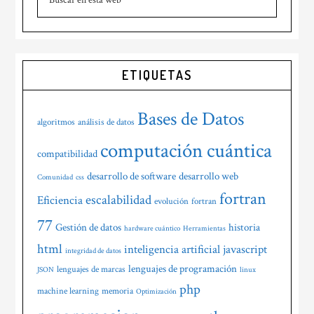
en
principal
esta
web
ETIQUETAS
Bases de Datos
algoritmos
análisis de datos
computación cuántica
compatibilidad
desarrollo de software
desarrollo web
Comunidad
css
fortran
escalabilidad
Eficiencia
evolución
fortran
77
Gestión de datos
historia
hardware cuántico
Herramientas
html
inteligencia artificial
javascript
integridad de datos
lenguajes de programación
lenguajes de marcas
JSON
linux
php
machine learning
memoria
Optimización