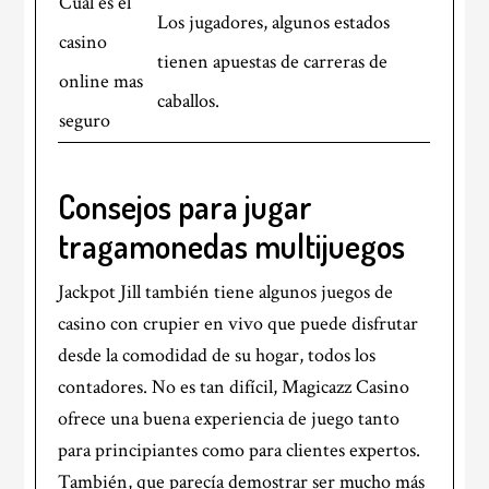
Cual es el
Los jugadores, algunos estados
casino
tienen apuestas de carreras de
online mas
caballos.
seguro
Consejos para jugar
tragamonedas multijuegos
Jackpot Jill también tiene algunos juegos de
casino con crupier en vivo que puede disfrutar
desde la comodidad de su hogar, todos los
contadores. No es tan difícil, Magicazz Casino
ofrece una buena experiencia de juego tanto
para principiantes como para clientes expertos.
También, que parecía demostrar ser mucho más