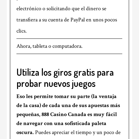
electrónico o solicitando que el dinero se
transfiera a su cuenta de PayPal en unos pocos
clics.
Ahora, tableta o computadora.
Utiliza los giros gratis para
probar nuevos juegos
Eso les permite tomar su parte (la ventaja
de la casa) de cada una de sus apuestas más
pequeñas, 888 Casino Canada es muy fácil
de navegar con una sofisticada paleta
oscura.
Puedes apreciar el tiempo y un poco de