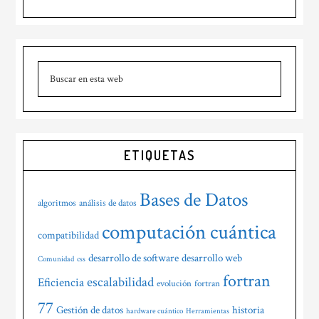
Barra
Buscar
lateral
en
principal
esta
web
ETIQUETAS
Bases de Datos
algoritmos
análisis de datos
computación cuántica
compatibilidad
desarrollo de software
desarrollo web
Comunidad
css
fortran
escalabilidad
Eficiencia
evolución
fortran
77
Gestión de datos
historia
hardware cuántico
Herramientas