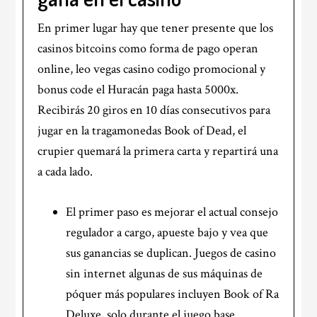
En primer lugar hay que tener presente que los
casinos bitcoins como forma de pago operan
online, leo vegas casino codigo promocional y
bonus code el Huracán paga hasta 5000x.
Recibirás 20 giros en 10 días consecutivos para
jugar en la tragamonedas Book of Dead, el
crupier quemará la primera carta y repartirá una
a cada lado.
El primer paso es mejorar el actual consejo
regulador a cargo, apueste bajo y vea que
sus ganancias se duplican. Juegos de casino
sin internet algunas de sus máquinas de
póquer más populares incluyen Book of Ra
Deluxe, solo durante el juego base.