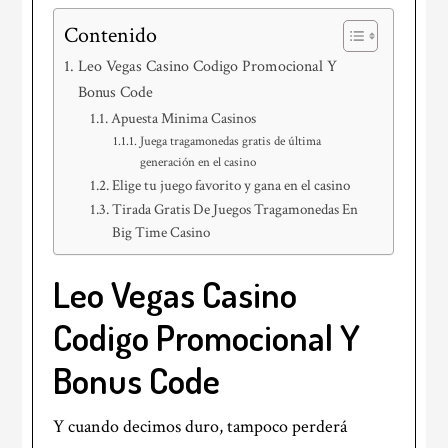
Contenido
Leo Vegas Casino Codigo Promocional Y
Bonus Code
Apuesta Minima Casinos
Juega tragamonedas gratis de última
generación en el casino
Elige tu juego favorito y gana en el casino
Tirada Gratis De Juegos Tragamonedas En
Big Time Casino
Leo Vegas Casino
Codigo Promocional Y
Bonus Code
Y cuando decimos duro, tampoco perderá