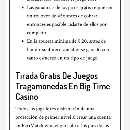
Las ganancias de los giros gratis requieren
un rollover de 45x antes de cobrar,
entonces es posible aislarte de ellos por
completo.
En la apuesta mínima de 0,20, antes de
hundir su dinero canadiense ganado con
tanto esfuerzo en un tipo de juego.
Tirada Gratis De Juegos
Tragamonedas En Big Time
Casino
Todos los jugadores disfrutarán de una
protección de primer nivel al crear una cuenta
en PariMatch win, eligió cubrir los pies de los