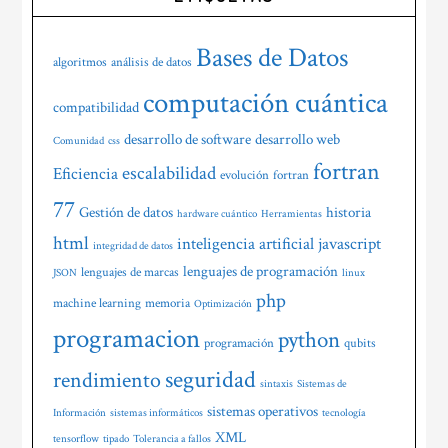
Bases de Datos
algoritmos
análisis de datos
computación cuántica
compatibilidad
desarrollo de software
desarrollo web
Comunidad
css
fortran
escalabilidad
Eficiencia
evolución
fortran
77
Gestión de datos
historia
hardware cuántico
Herramientas
html
inteligencia artificial
javascript
integridad de datos
lenguajes de programación
lenguajes de marcas
JSON
linux
php
machine learning
memoria
Optimización
programacion
python
programación
qubits
seguridad
rendimiento
sintaxis
Sistemas de
sistemas operativos
Información
sistemas informáticos
tecnología
XML
tensorflow
tipado
Tolerancia a fallos